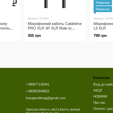
Новинка
Новинка
Артикул: 571464
Артикул: 5578
фону
Мікрофонний кабель Cabletime
Мікрофонни
Premium
PRO XLR 3P XLR Male to
L9 XLR
Black
Female 2м Black (CF24L)
355 грн
799 грн
я
Клієнтам
+380677135441
Вхід до кабі
АКЦІЇ
+380953549810
НОВИНИ
kasapovdimag@gmail.com
Про нас
Оплата і до
Одеська область, місто Балта, вулиця