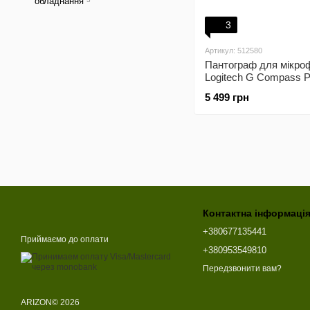
обладнання
3
Артикул: 512580
Пантограф для мікро
Logitech G Compass 
Broadcast Boom Arm 
5 499 грн
(955-000076)
Контактна інформаці
+380677135441
Приймаємо до оплати
+380953549810
Передзвонити вам?
ARIZON© 2026