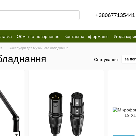
+380677135441
ставка
Обмін та повернення
Контактна інформація
Угода кори
ня
Аксесуари для музичного обладнання
обладнання
за по
Сортування: