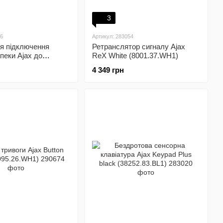
3
06
Артикул: 283054
я підключення
Ретранслятор сигналу Ajax
пеки Ajax до
ReX White (8001.37.WH1)
ОВЧ-передавачів
4 349 грн
у корпусі)
WH1)