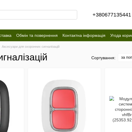
+380677135441
ставка
Обмін та повернення
Контактна інформація
Угода кори
Аксесуари для охоронних сигналізацій
игналізацій
за по
Сортування: