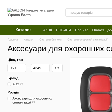
Перейти до основного контенту
Каталог
АКЦІЇ
НОВИНИ
Про нас
Оплата і до
Відгуки про магазин
Головна
Каталог
Системи безпеки
Системи охоронної сигналізації
Аксесуари для охоронних с
Ціна, грн
Від Ціна, грн
До Ціна, грн
ОК
Бренд
Ajax
10
Розділ
Аксесуари для охоронних
сигналізацій
10