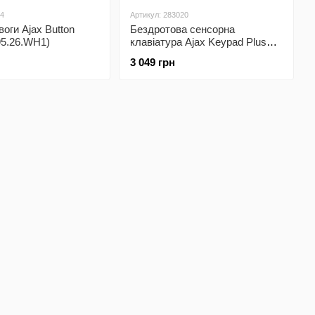
74
Артикул: 283020
воги Ajax Button
Бездротова сенсорна
95.26.WH1)
клавіатура Ajax Keypad Plus
black (38252.83.BL1)
3 049 грн