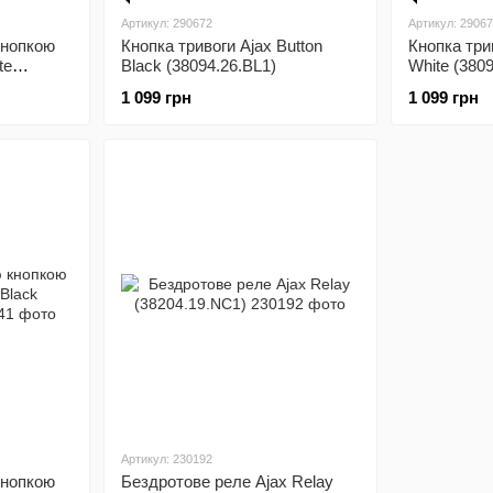
Артикул: 290672
Артикул: 2906
кнопкою
Кнопка тривоги Ajax Button
Кнопка три
te
Black (38094.26.BL1)
White (380
1 099 грн
1 099 грн
Артикул: 230192
кнопкою
Бездротове реле Ajax Relay