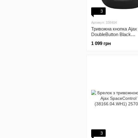
3
Артикул: 338404
Тривожна кнопка Ajax
DoubleButton Black
(38102.79.BL1)
1 099 грн
3