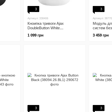
3
3
Артикул: 338406
Артикул: 3877
Кноипка тривоги Ajax
Модуль дл
DoubleButton White
систем без
(38103.79.WH1)
сторонніх 
1 099 грн
3 459 грн
vhfBridge (
(25353.92.
3
3