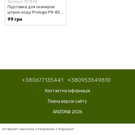
Артикул: 197338
Підставка для сканеров
штрих-коду Prologix PR-BS-
HL
99 грн
+380677135441
+380953549810
Контактна інформація
Повна версія сайту
ARIZON© 2026
Інтернет-магазин створений з Хорошоп