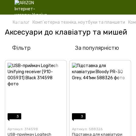
Каталог
Комп`ютерна техніка, ноутбуки та планшети
Ком
Аксесуари до клавіатур та мишей
Фільтр
За популярністю
3
3
Артикул: 314598
Артикул: 588326
USB-приймач Logitech
Підставка для клавіатури