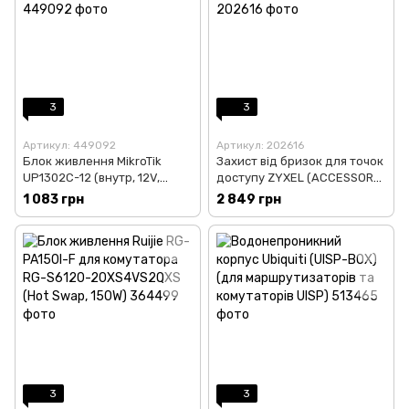
3
3
Артикул: 449092
Артикул: 202616
Блок живлення MikroTik
Захист від бризок для точок
UP1302C-12 (внутр, 12V,
доступу ZYXEL (ACCESSORY-
10.8A, для CCR1036 ser)
ZZ0102F)
1 083 грн
2 849 грн
3
3