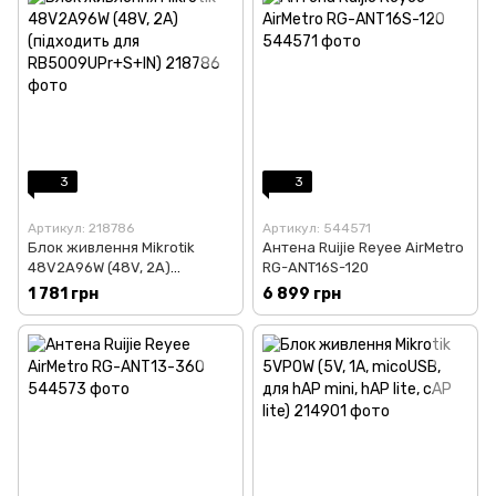
3
3
Артикул: 218786
Артикул: 544571
Блок живлення Mikrotik
Антена Ruijie Reyee AirMetro
48V2A96W (48V, 2A)
RG-ANT16S-120
(підходить для
1 781 грн
6 899 грн
RB5009UPr+S+IN)