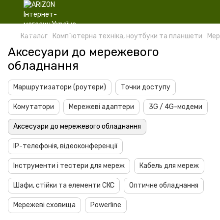
Каталог
Комп`ютерна техніка, ноутбуки та планшети
Мер
Аксесуари до мережевого
обладнання
Маршрутизатори (роутери)
Точки доступу
Комутатори
Мережеві адаптери
3G / 4G-модеми
Аксесуари до мережевого обладнання
IP-телефонія, відеоконференції
Інструменти і тестери для мереж
Кабель для мереж
Шафи, стійки та елементи СКС
Оптичне обладнання
Мережеві сховища
Powerline