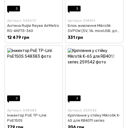
3
3
Артикул: 544573
Артикул: 214901
Антена Ruijie Reyee AirMetro
Блок живлення Mikrotik
RG-ANT13-360
5VPOW (5V, 1A, micoUSB, для
hAP mini, hAP lite, cAP lite)
12 479 грн
331 грн
3
3
Артикул: 548383
Артикул: 259542
Інжектор PoE TP-Link
Кріплення у стійку Mikrotik K-
PoE150S
65 для RB4011 series
779 грн
206 грн