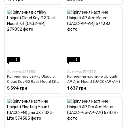
3
3
Артикул: 279852
Артикул: 574383
Кріплення в стійку Ubiquiti
Кріплення настінне Ubiquiti
Cloud Key G2 Rack Mount Kit
AP Arm Mount (UACC-AP-AM)
(CKG2-RM)
5 594 грн
1 637 грн