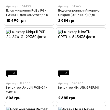
Артикул: 364499
Артикул: 513465
Блок живлення Ruijie RG-
Водонепроникний корпус
PA150I-F для комутатора RG-
Ubiquiti (UISP-BOX) (для
S6120-20XS4VS2QXS (Hot
маршрутизаторів та
10 499 грн
2 954 грн
Swap, 150W)
комутаторів UISP)
3
3
Артикул: 129350
Артикул: 545436
Інжектор Ubiquiti POE-24-
Інжектор MikroTik GPER14i
24W-G
806 грн
2 685 грн