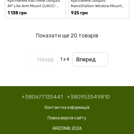
Кріплення настінне Ubiquiti
Кріплення Ubiquiti
AP Lite Arm Mount (UACC-
NanoStation Window Mount
Lite-AP-AM)
(NS-WM)
1 138 грн
925 грн
Показати ще 20 товарів
Назад
Вперед
1
з 4
+380677135441
+380953549810
Контактна інформація
Повна версія сайту
ARIZON© 2026