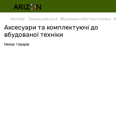
Каталог
Техніка для кухні
Вбудована побутова техніка
А
Аксесуари та комплектуючі до
вбудованої техніки
Немає товарів