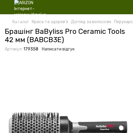
Каталог
Краса та здоров'я
Догляд за волоссям
Перукарс
Брашінг BaByliss Pro Ceramic Tools
42 мм (BABCB3E)
Артикул:
179358
Написати відгук