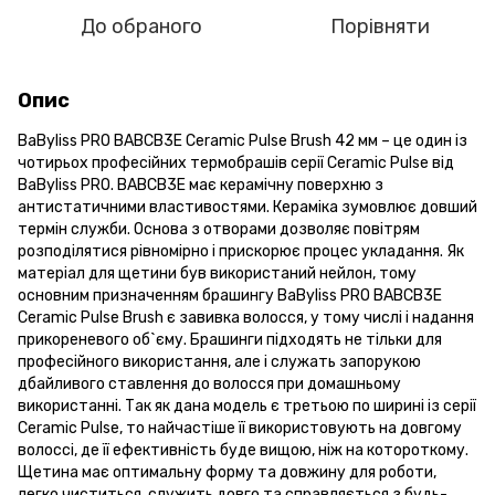
До обраного
Порівняти
Опис
BaByliss PRO BABCB3E Ceramic Pulse Brush 42 мм – це один із
чотирьох професійних термобрашів серії Ceramic Pulse від
BaByliss PRO. BABCB3E має керамічну поверхню з
антистатичними властивостями. Кераміка зумовлює довший
термін служби. Основа з отворами дозволяє повітрям
розподілятися рівномірно і прискорює процес укладання. Як
матеріал для щетини був використаний нейлон, тому
основним призначенням брашингу BaByliss PRO BABCB3E
Ceramic Pulse Brush є завивка волосся, у тому числі і надання
прикореневого об`єму. Брашинги підходять не тільки для
професійного використання, але і служать запорукою
дбайливого ставлення до волосся при домашньому
використанні. Так як дана модель є третьою по ширині із серії
Ceramic Pulse, то найчастіше її використовують на довгому
волоссі, де її ефективність буде вищою, ніж на котороткому.
Щетина має оптимальну форму та довжину для роботи,
легко чиститься, служить довго та справляється з будь-