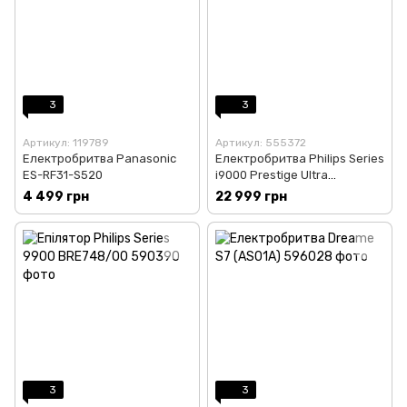
3
3
Артикул: 119789
Артикул: 555372
Електробритва Panasonic
Електробритва Philips Series
ES-RF31-S520
i9000 Prestige Ultra
XP9404/46
4 499 грн
22 999 грн
3
3