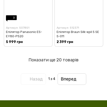
3
Артикул: 507851
Артикул: 512371
Епілятор Panasonic ES-
Епілятор Braun Silk-epil 5 SE
EY80-P520
5-011
5 999 грн
2 399 грн
Показати ще 20 товарів
Назад
Вперед
1
з 4