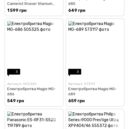
Camerist Shaver titanium
685
gold with Bag (MZDF013)
1 599 грн
649 грн
3
3
Артикул: 505325
Артикул: 573117
Електробритва Magio MG-
Електробритва Magio MG-
686
689
549 грн
659 грн