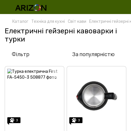
Каталог
Техніка для кухні
Світ кави
Електричні гейзерні 
Електричні гейзерні кавоварки і
турки
Фільтр
За популярністю
3
3