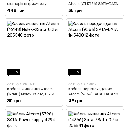
сканерів штрих-коду
Atcom (AT17126) SATA-DATA
Prologix BS-RS232
3.0, із застібкою, 50 см,
448 грн
38 грн
чорний
3
3
Артикул: 205540
Артикул: 540812
Кабель живлення Atcom
Кабель передачі даних
(16148) Molex-2Sata, 0.2 м
Atcom (9563) SATA-DATA 1м
30 грн
49 грн