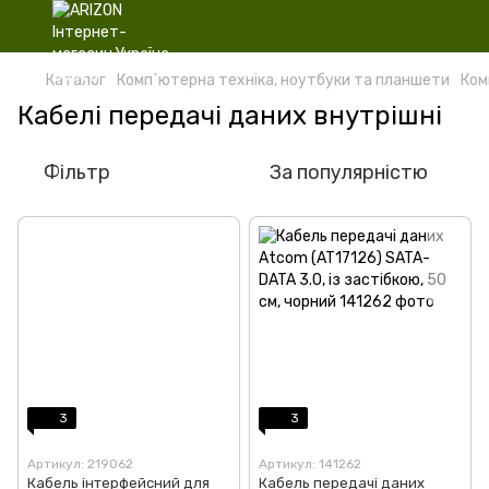
Каталог
Комп`ютерна техніка, ноутбуки та планшети
Ком
Кабелі передачі даних внутрішні
Фільтр
За популярністю
3
3
Артикул: 219062
Артикул: 141262
Кабель інтерфейсний для
Кабель передачі даних