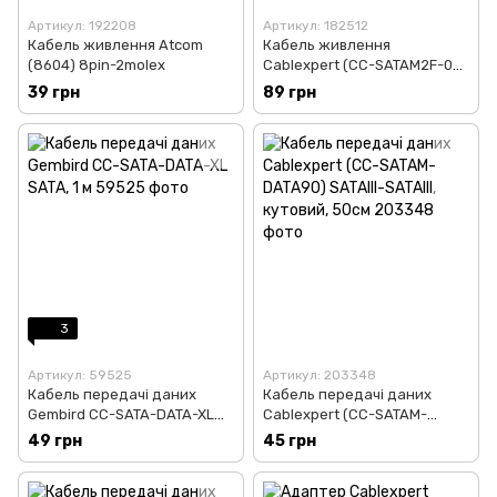
Артикул: 192208
Артикул: 182512
Кабель живлення Atcom
Кабель живлення
(8604) 8pin-2molex
Cablexpert (CC-SATAM2F-02)
2хSATA - SATA, 0.15 м
39 грн
89 грн
3
Артикул: 59525
Артикул: 203348
Кабель передачі даних
Кабель передачі даних
Gembird CC-SATA-DATA-XL
Cablexpert (CC-SATAM-
SATA, 1 м
DATA90) SATAIII-SATAIII,
49 грн
45 грн
кутовий, 50см