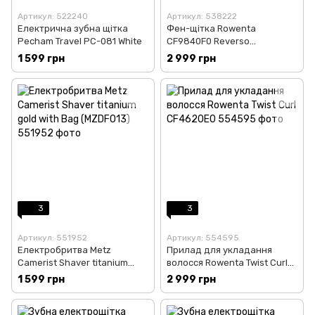
Артикул: 522240
Артикул: 538222
Електрична зубна щітка
Фен-щітка Rowenta
Pecham Travel PC-081 White
CF9840F0 Reverso
Dry&Brush 2в1
1 599 грн
2 999 грн
3
3
Артикул: 551952
Артикул: 554595
Електробритва Metz
Прилад для укладання
Camerist Shaver titanium
волосся Rowenta Twist Curl
gold with Bag (MZDF013)
CF4620E0
1 599 грн
2 999 грн