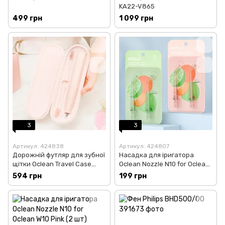
KA22-V865
499 грн
1 099 грн
3
3
Артикул: 424838
Артикул: 424807
Дорожній футляр для зубної
Насадка для іригатора
щітки Oclean Travel Case
Oclean Nozzle N10 for Oclean
BB01 for Oclean X Pro/X Pro
W10 Green (2 шт)
594 грн
199 грн
Elite/F1 White/Pink
(6970810551945)
(6970810551228)