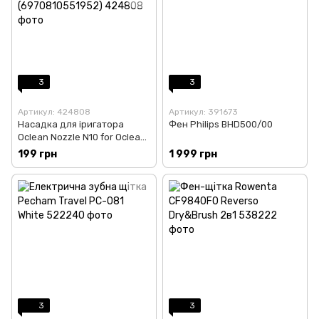
3
3
Артикул: 424808
Артикул: 391673
Насадка для іригатора
Фен Philips BHD500/00
Oclean Nozzle N10 for Oclean
W10 Pink (2 шт)
199 грн
1 999 грн
(6970810551952)
3
3