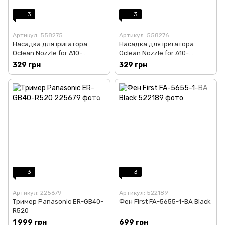
3
3
Артикул: 558275
Артикул: 558276
Насадка для іригатора
Насадка для іригатора
Oclean Nozzle for A10-
Oclean Nozzle for A10-
Orthodontics 2 шт
Standard 2 шт
329 грн
329 грн
(6970810556131)
(6970810556148)
3
3
Артикул: 225679
Артикул: 522189
Тример Panasonic ER-GB40-
Фен First FA-5655-1-BA Black
R520
1 999 грн
699 грн