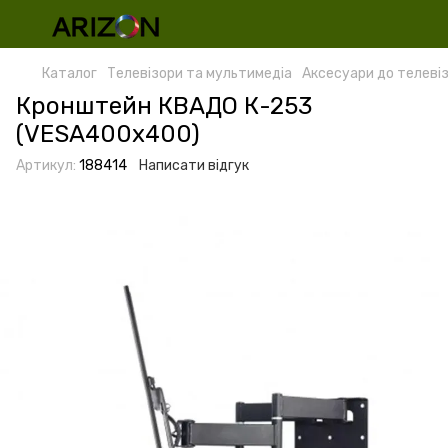
Каталог
Телевізори та мультимедіа
Аксесуари до телевіз
Кронштейн КВАДО К-253
(VESA400х400)
Артикул:
188414
Написати відгук