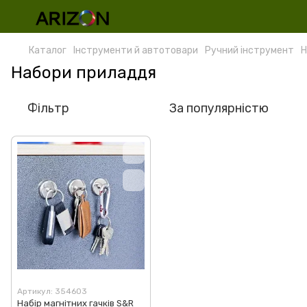
Каталог
Інструменти й автотовари
Ручний інструмент
Н
Набори приладдя
Фільтр
За популярністю
Артикул: 354603
Набір магнітних гачків S&R