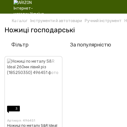
Каталог
Інструменти й автотовари
Ручний інструмент
Н
Ножиці господарські
Фільтр
За популярністю
3
Артикул: 496451
Ножиці по металу S&R Ideal