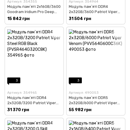
Артикул: 354355
Артикул: 354964
Модуль пам`яті 2x16GB/3600
Модуль пам`яті DDR4
Goodram Iridium Pro Deep
2x32GB/3600 Patriot Viper
Black (IRP-
Steel RGB Black
15 842 грн
31 504 грн
K3600D4V64L18/32GDC)
(PVSR464G360C0K)
3
3
Артикул: 354965
Артикул: 490053
Модуль пам`яті DDR4
Модуль пам`яті DDR5
2x32GB/3200 Patriot Viper
2x32GB/6000 Patriot Viper
Steel RGB Black
Venom (PVV564G600C36K)
31 370 грн
55 982 грн
(PVSR464G320C8K)