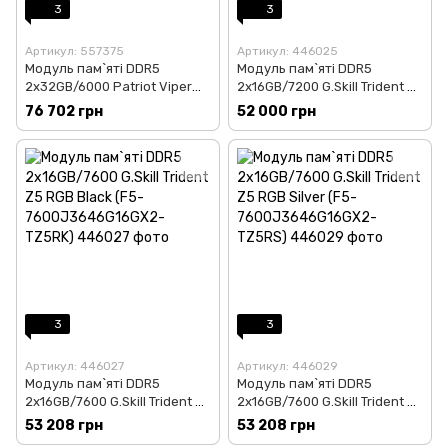
3
3
Артикул: 557375
Артикул: 446025
Модуль пам`яті DDR5
Модуль пам`ятi DDR5
2x32GB/6000 Patriot Viper
2x16GB/7200 G.Skill Trident Z5
Elite 5 Ultra RGB
RGB Black (F5-
76 702 грн
52 000 грн
(VEUR564G6028K)
7200J3445G16GX2-TZ5RK)
3
3
Артикул: 446027
Артикул: 446029
Модуль пам`ятi DDR5
Модуль пам`ятi DDR5
2x16GB/7600 G.Skill Trident Z5
2x16GB/7600 G.Skill Trident Z5
RGB Black (F5-
RGB Silver (F5-
53 208 грн
53 208 грн
7600J3646G16GX2-TZ5RK)
7600J3646G16GX2-TZ5RS)