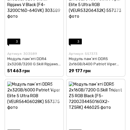
3
3
Артикул: 303589
Артикул: 557373
Модуль пам`ятi DDR4
Модуль пам`яті DDR5
2x32GB/3200 G.Skill Ripjaws
2x16GB/6400 Patriot Viper
V Black (F4-3200C16D-
Elite 5 Ultra RGB
51 463 грн
29 177 грн
64GVK)
(VEUR532G6432K)