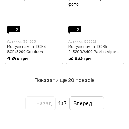
3
3
Артикул: 364703
Артикул: 557372
Модуль пам`яті DDR4
Модуль пам`яті DDR5
8GB/3200 Goodram
2x32GB/6400 Patriot Viper
(GR3200D464L22S/8G)
Elite 5 Ultra (VEU564G6432K)
4 296 грн
56 833 грн
Показати ще 20 товарів
Назад
Вперед
1
з 7