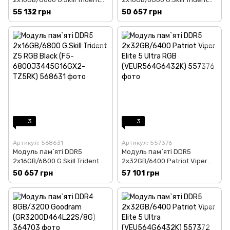
Z5 RGB Silver (F5-
Z5 RGB Silver (F5-
55 132 грн
50 657 грн
8000J3848H16GX2-TZ5RS)
6800J3445G16GX2-TZ5RS)
3
3
Артикул: 568631
Артикул: 557376
Модуль пам`ятi DDR5
Модуль пам`яті DDR5
2x16GB/6800 G.Skill Trident
2x32GB/6400 Patriot Viper
Z5 RGB Black (F5-
Elite 5 Ultra RGB
50 657 грн
57 101 грн
6800J3445G16GX2-TZ5RK)
(VEUR564G6432K)