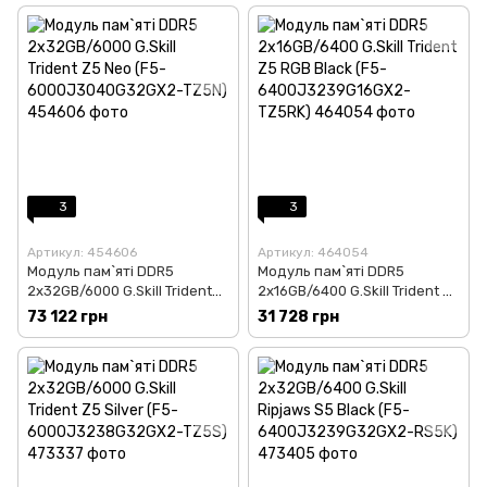
3
3
Артикул: 454606
Артикул: 464054
Модуль пам`ятi DDR5
Модуль пам`ятi DDR5
2x32GB/6000 G.Skill Trident
2x16GB/6400 G.Skill Trident Z5
Z5 Neo (F5-
RGB Black (F5-
73 122 грн
31 728 грн
6000J3040G32GX2-TZ5N)
6400J3239G16GX2-TZ5RK)