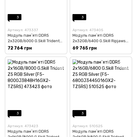
3
3
Артикул: 473337
Артикул: 473405
Модуль пам`ятi DDR5
Модуль пам`ятi DDR5
2x32GB/6000 G.Skill Trident
2x32GB/6400 G.Skill Ripjaws
Z5 Silver (F5-
S5 Black (F5-
72 764 грн
69 765 грн
6000J3238G32GX2-TZ5S)
6400J3239G32GX2-RS5K)
3
3
Артикул: 473423
Артикул: 510525
Модуль пам`ятi DDR5
Модуль пам`ятi DDR5
2x16GB/8000 G.Skill Trident
2x16GB/6800 G.Skill Trident