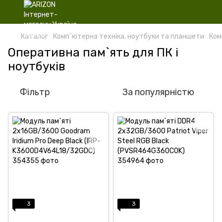
Каталог
Комп`ютерна техніка, ноутбуки та планшети
Ком
Оперативна пам`ять для ПК і
ноутбуків
Фільтр
За популярністю
3
3