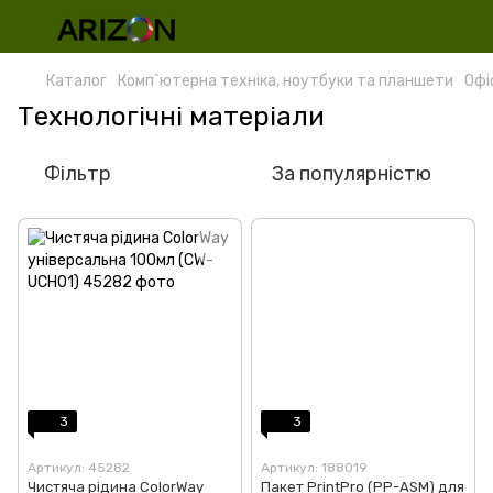
Каталог
Комп`ютерна техніка, ноутбуки та планшети
Офі
Технологічні матеріали
Фільтр
За популярністю
3
3
Артикул: 45282
Артикул: 188019
Чистяча рідина ColorWay
Пакет PrintPro (PP-ASM) для