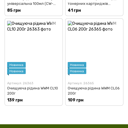
універсальна 100мл (CW-
тонерних картриджів
UCH01)
(AirBag Small)
85 грн
41 грн
Новинка
Новинка
Новинка
Новинка
Артикул: 26363
Артикул: 26365
Очищуюча рідина WWM CL10
Очищуюча рідина WWM CL06
200г
200г
139 грн
109 грн