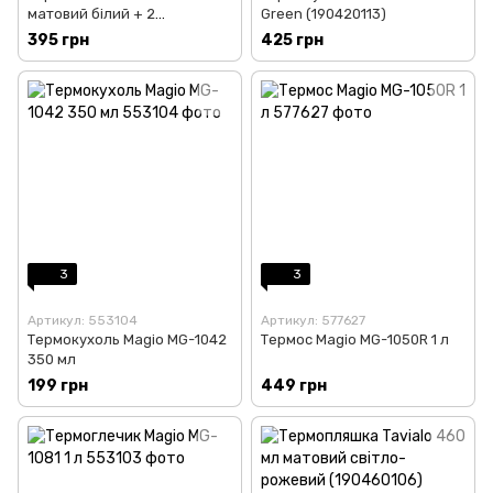
матовий білий + 2
Green (190420113)
ущільнювальних кільця
395 грн
425 грн
(190460102)
3
3
Артикул: 553104
Артикул: 577627
Термокухоль Magio MG-1042
Термос Magio MG-1050R 1 л
350 мл
199 грн
449 грн