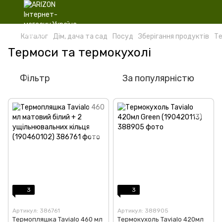
Каталог
Дім, дача та сад
Посуд
Зберігання продуктів
Те
Термоси та термокухолі
Фільтр
За популярністю
3
3
Артикул: 386761
Артикул: 388905
Термопляшка Tavialo 460 мл
Термокухоль Tavialo 420мл