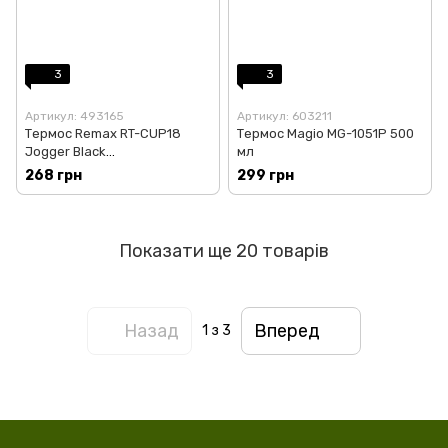
3
3
Артикул: 493165
Артикул: 603211
Термос Remax RT-CUP18
Термос Magio MG-1051P 500
Jogger Black
мл
(6954851266013)
268 грн
299 грн
Показати ще 20 товарів
Назад
Вперед
1
з 3