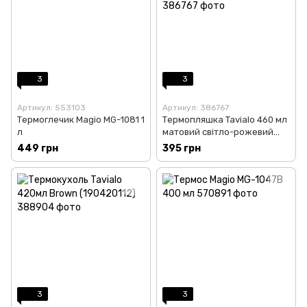
3
3
Артикул: 553103
Артикул: 386767
Термоглечик Magio MG-1081 1
Термопляшка Tavialo 460 мл
л
матовий світло-рожевий
(190460106)
449 грн
395 грн
3
3