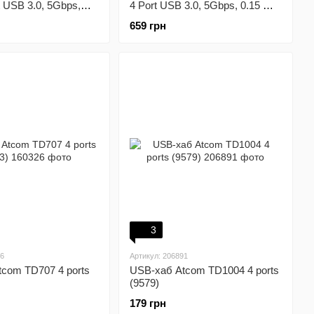
t USB 3.0, 5Gbps,
4 Port USB 3.0, 5Gbps, 0.15 m
05B)
(CB01B)
659 грн
3
26
Артикул: 206891
com TD707 4 ports
USB-хаб Atcom TD1004 4 ports
(9579)
179 грн