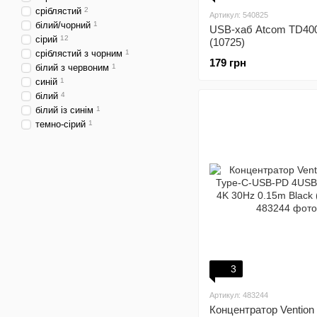
сріблястий
2
Артикул: 540825
білий/чорний
1
USB-хаб Atcom TD400
сірий
12
(10725)
сріблястий з чорним
1
179 грн
білий з червоним
1
синій
1
білий
4
білий із синім
1
темно-сірий
1
3
Артикул: 483244
Концентратор Vention 