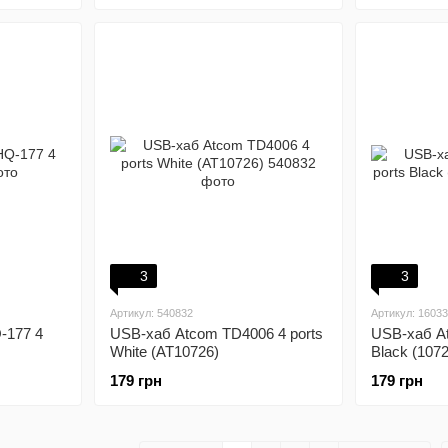
3
3
Артикул: 540832
Артикул: 1603
-177 4
USB-хаб Atcom TD4006 4 ports
USB-хаб At
White (AT10726)
Black (1072
179 грн
179 грн