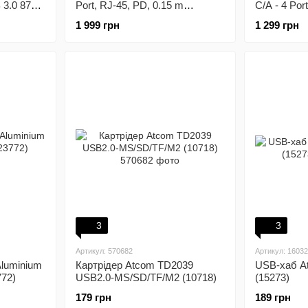
 3.0 87W
Port, RJ-45, PD, 0.15 m
C/A - 4 Por
 (TFDHB)
(TGDHB)
0.15 m (CB
1 999 грн
1 299 грн
3
3
Артикул: 570682
Артикул: 1603
Aluminium
Картрідер Atcom TD2039
USB-хаб At
772)
USB2.0-MS/SD/TF/M2 (10718)
(15273)
179 грн
189 грн