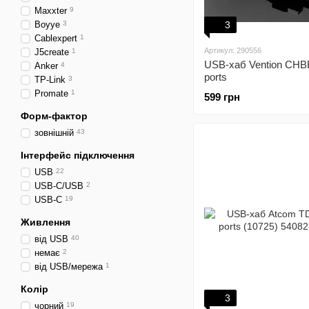
Maxxter
9
Boyye
3
3
Cablexpert
1
Артикул: 290556
J5create
1
USB-хаб Vention CHB
Anker
4
ports
TP-Link
3
Promate
1
599 грн
Форм-фактор
зовнішній
43
Інтерфейс підключення
USB
22
USB-C/USB
2
USB-C
19
Живлення
від USB
40
немає
2
від USB/мережа
1
Колір
3
чорний
19