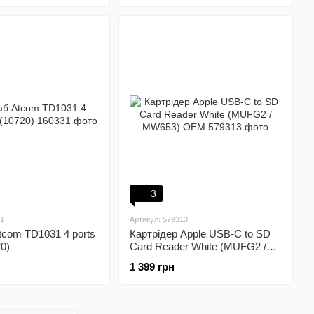
3
31
Артикул: 579313
com TD1031 4 ports
Картрідер Apple USB-C to SD
0)
Card Reader White (MUFG2 /
MW653) OEM
1 399 грн