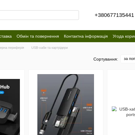
+380677135441
ставка
Обмін та повернення
Контактна інформація
Угода кори
ерна периферія
USB-хаби та картрідери
за по
Сортування: