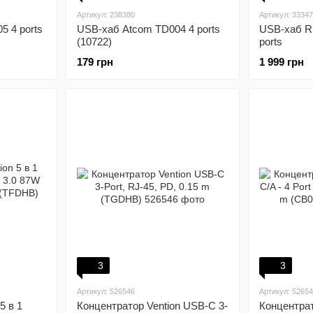
Артикул: 238380
Артикул: 3334
5 4 ports
USB-хаб Atcom TD004 4 ports
USB-хаб R
(10722)
ports
179 грн
1 999 грн
3
3
Артикул: 526546
Артикул: 5265
5 в 1
Концентратор Vention USB-C 3-
Концентра