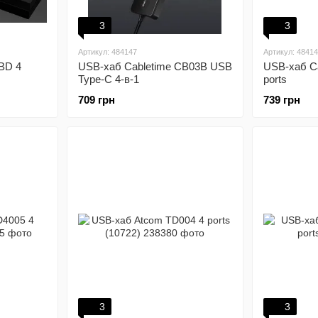
3
3
Артикул: 484147
Артикул: 4841
BD 4
USB-хаб Cabletime CB03B USB
USB-хаб C
Type-C 4-в-1
ports
709 грн
739 грн
3
3