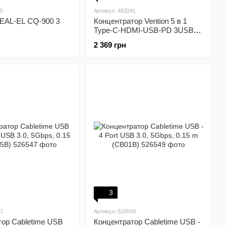
75
Артикул: 483241
EAL-EL CQ-900 3
Концентратор Vention 5 в 1
Type-C-HDMI-USB-PD 3USB
3.0 4K 60Hz 87W 0.15m Black
2 369 грн
(TFBHB)
3
47
Артикул: 526549
тор Cabletime USB
Концентратор Cabletime USB -