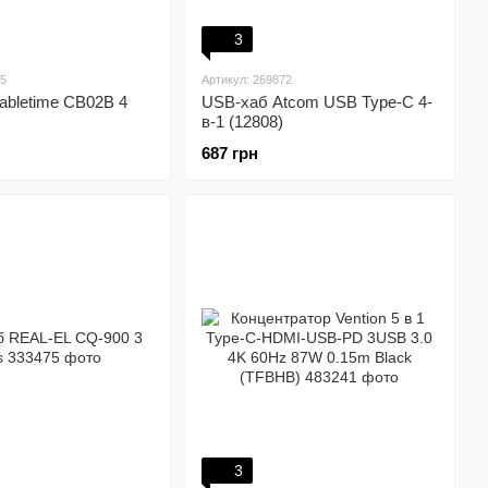
3
45
Артикул: 269872
abletime CB02B 4
USB-хаб Atcom USB Type-C 4-
в-1 (12808)
687 грн
3