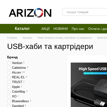
Перейти до основного контенту
Каталог
АКЦІЇ
НОВИНИ
Про нас
Оплата і до
Відгуки про магазин
Головна
Каталог
Комп`ютерна техніка, ноутбуки та планшети
Комп'ют
USB-хаби та картрідери
Бренд
Vention
5
Cabletime
4
Atcom
16
REAL-EL
8
TRUST
2
Apple
1
ColorWay
3
XO
1
Blueendless
2
Gembird
9