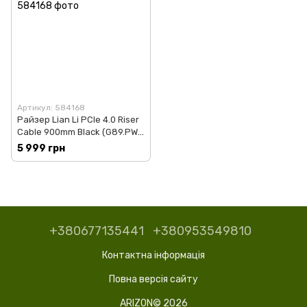
Артикул: 584168
Райзер Lian Li PCIe 4.0 Riser
Cable 900mm Black (G89.PW-
PCIV-4-90X)
5 999 грн
+380677135441
+380953549810
Контактна інформація
Повна версія сайту
ARIZON© 2026