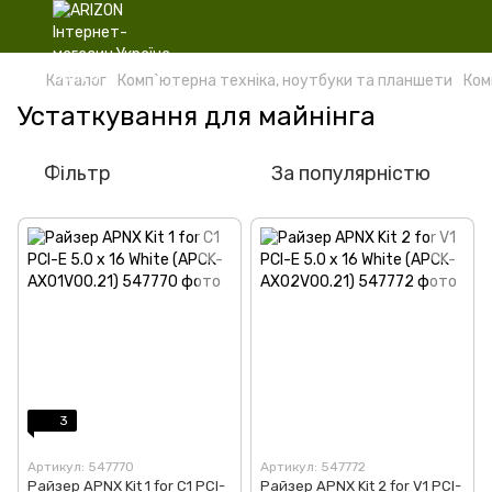
Каталог
Комп`ютерна техніка, ноутбуки та планшети
Ком
Устаткування для майнінга
Фільтр
За популярністю
3
Артикул: 547770
Артикул: 547772
Райзер APNX Kit 1 for C1 PCI-
Райзер APNX Kit 2 for V1 PCI-