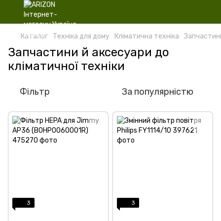
Каталог
Техніка для дому
Кліматична техніка
Запчастини
Запчастини й аксесуари до
кліматичної техніки
Фільтр
За популярністю
3
3