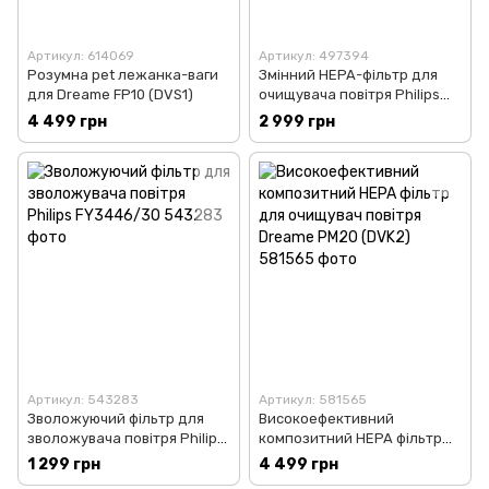
Артикул: 614069
Артикул: 497394
Розумна pet лежанка-ваги
Змінний HEPA-фільтр для
для Dreame FP10 (DVS1)
очищувача повітря Philips
FYM220/30
4 499 грн
2 999 грн
Артикул: 543283
Артикул: 581565
Зволожуючий фільтр для
Високоефективний
зволожувача повітря Philips
композитний HEPA фільтр
FY3446/30
для очищувач повітря
1 299 грн
4 499 грн
Dreame PM20 (DVK2)