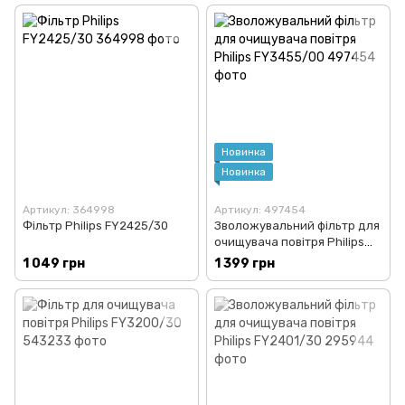
Новинка
Новинка
Артикул: 364998
Артикул: 497454
Фільтр Philips FY2425/30
Зволожувальний фільтр для
очищувача повітря Philips
FY3455/00
1 049 грн
1 399 грн