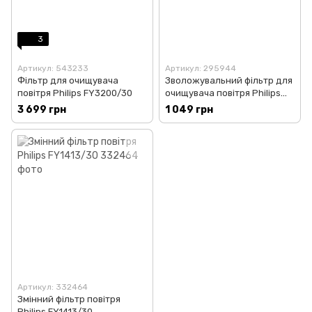
3
Артикул: 543233
Артикул: 295944
Фільтр для очищувача
Зволожувальний фільтр для
повітря Philips FY3200/30
очищувача повітря Philips
FY2401/30
3 699 грн
1 049 грн
Артикул: 332464
Змінний фільтр повітря
Philips FY1413/30