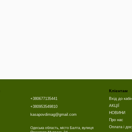
я
Клієнтам
+380677135441
Вхід до кабі
АКЦІЇ
+380953549810
НОВИНИ
kasapovdimag@gmail.com
Про нас
Оплата і до
Одеська область, місто Балта, вулиця