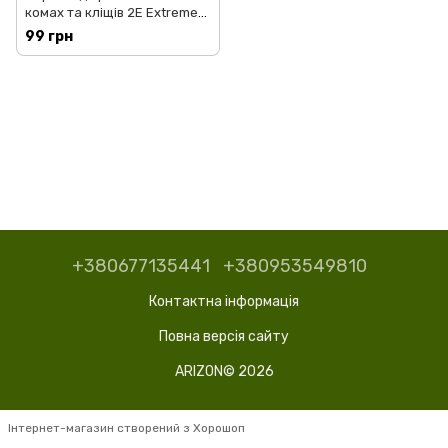
комах та кліщів 2E Extreme
Shield для обробки одягу та
99 грн
спорядження, 500 мл (2E-
RPLNTPN05-500)
+380677135441
+380953549810
Контактна інформація
Повна версія сайту
ARIZON© 2026
Інтернет-магазин створений з Хорошоп