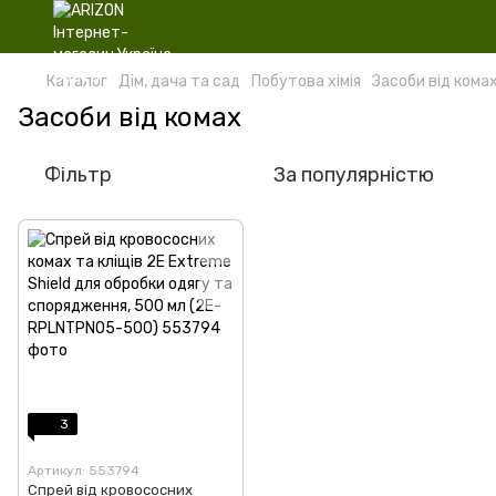
Каталог
Дім, дача та сад
Побутова хімія
Засоби від кома
Засоби від комах
Фільтр
За популярністю
3
Артикул: 553794
Спрей від кровососних