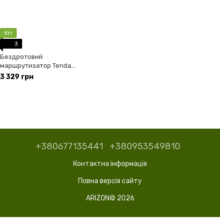
Хіт
3
Бездротовий
маршрутизатор Tenda
4G08
3 329 грн
+380677135441
+380953549810
Контактна інформація
Повна версія сайту
ARIZON© 2026