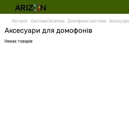
Каталог
Системи безпеки
Домофонні системи
Аксесуари
Аксесуари для домофонів
Немає товарів