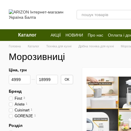
Перейти до основного контенту
Каталог
АКЦІЇ
НОВИНИ
Про нас
Оплата і до
Відгуки про магазин
Головна
Каталог
Техніка для кухні
Дрібна техніка для кухні
Морози
Морозивниці
Ціна, грн
Від Ціна, грн
До Ціна, грн
ОК
Бренд
First
3
Ariete
1
Cuisinart
1
GORENJE
1
Розділ