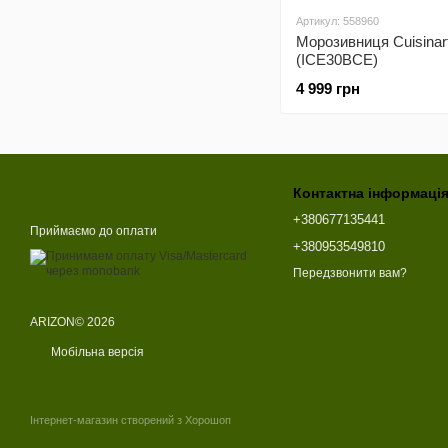
Артикул: 558960
Морозивниця Cuisinar
(ICE30BCE)
4 999 грн
Контактна інформаці
+380677135441
Приймаємо до оплати
+380953549810
Передзвонити вам?
ARIZON© 2026
Мобільна версія
Інтернет-магазин створений з Хорошоп