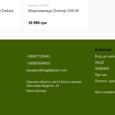
Артикул: 618087
t Deluxe
Морозивниця Gorenje GIICM
18 999 грн
я
Клієнтам
+380677135441
Вхід до кабі
АКЦІЇ
+380953549810
НОВИНИ
kasapovdimag@gmail.com
Про нас
Оплата і до
Одеська область, місто Балта, вулиця
Ярослава Мудрого, 34
Мапа проїзду
Ми в соцмер