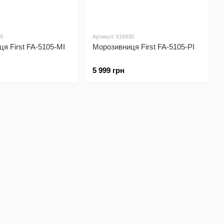
29
Артикул: 616930
я First FA-5105-MI
Морозивниця First FA-5105-PI
5 999 грн