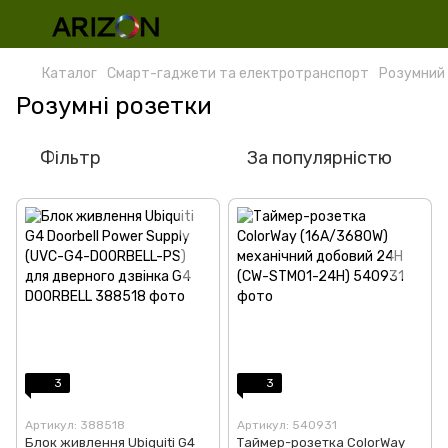
Каталог
Смарт-гаджети та електротранспорт
Розумний
Розумні розетки
Фільтр
За популярністю
3
3
Артикул: 388518
Артикул: 540931
Блок живлення Ubiquiti G4
Таймер-розетка ColorWay