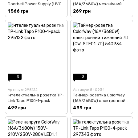
Doorbell Power Supply (UVC-
(16A/3680W) механічний
G4-DOORBELL-PS) для
добовий 24Н (CW-STM01-
1 566 грн
269 грн
дверного дзвінка G4
24H)
DOORBELL
3
3
Артикул: 295122
Артикул: 540934
Інтелектуальна розетка TP-
Таймер-розетка ColorWay
Link Tapo P100-1-pack
(16A/3680W) електронний
тижневий 7D (CW-STE01-7D)
499 грн
499 грн