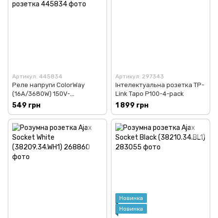
Артикул: 445834
Артикул: 297343
Реле напруги ColorWay
Інтелектуальна розетка TP-
(16A/3680W) 150V-
Link Tapo P100-4-pack
210V/230V-280V LED1, 1
549 грн
1 899 грн
розетка
Новинка
Новинка