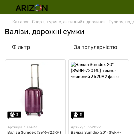
Каталог
Спорт, туризм, активний відпочинок
Туризм, под
Валізи, дорожні сумки
Фільтр
За популярністю
3
3
Артикул: 103493
Артикул: 362092
Валіза Sumdex (SWR-723RP)
Валіза Sumdex 20" (SWRH-