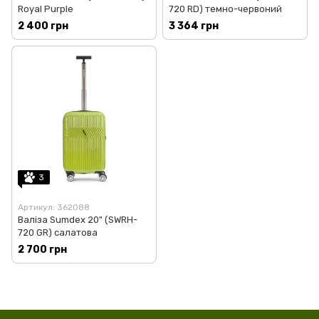
Royal Purple
720 RD) темно-червоний
2 400 грн
3 364 грн
3
Артикул: 362088
Валіза Sumdex 20" (SWRH-
720 GR) салатова
2 700 грн