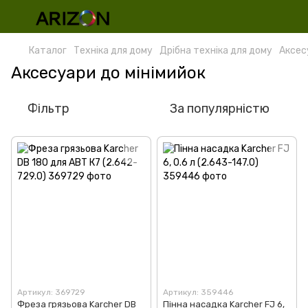
Каталог
Техніка для дому
Дрібна техніка для дому
Аксес
Аксесуари до мінімийок
Фільтр
За популярністю
Артикул: 369729
Артикул: 359446
Фреза грязьова Karcher DB
Пінна насадка Karcher FJ 6,