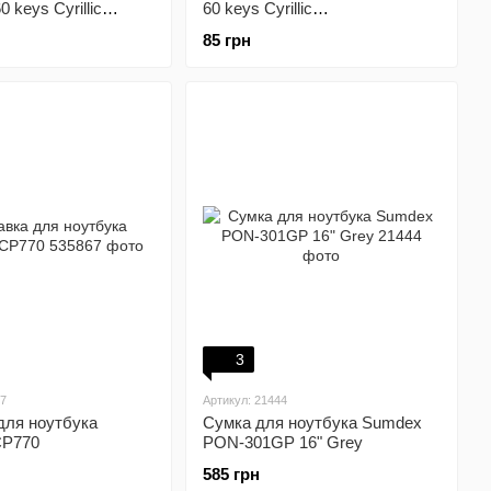
0 keys Cyrillic
60 keys Cyrillic
nt/Green (GXTPGW)
Transparent/Orange (GXTPOW)
85 грн
3
67
Артикул: 21444
для ноутбука
Сумка для ноутбука Sumdex
CP770
PON-301GP 16" Grey
585 грн