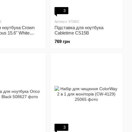
3
1
Артикул: 473962
я ноутбука Crown
Підставка для ноутбука
ous 15.6" White
Cabletime CS15B
)
769 грн
3