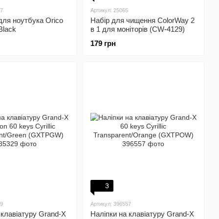
27
Артикул: 25065
для ноутбука Orico
Набір для чищення ColorWay 2
Black
в 1 для моніторів (CW-4129)
179 грн
3
29
Артикул: 396557
 клавіатуру Grand-X
Наліпки на клавіатуру Grand-X