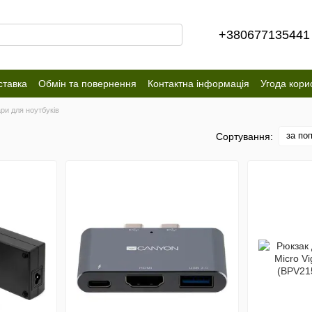
+380677135441
ставка
Обмін та повернення
Контактна інформація
Угода кори
ри для ноутбуків
за по
Сортування: