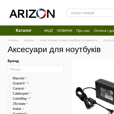
Перейти до основного контенту
Каталог
АКЦІЇ
НОВИНИ
Про нас
Оплата і до
Відгуки про магазин
Головна
Каталог
Комп`ютерна техніка, ноутбуки та планшети
Аксесуа
Аксесуари для ноутбуків
Бренд
Maxxter
1
Grand-X
24
Canyon
1
Cablexpert
6
ColorWay
30
J5create
4
Anker
1
Gembird
8