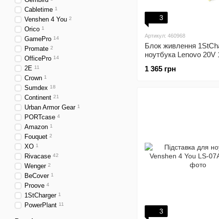
Cabletime
1
3
Venshen 4 You
2
Orico
1
Артикул: 460968
GamePro
14
Блок живлення 1StCh
Promate
2
ноутбука Lenovo 20V
OfficePro
14
8.5A 6.3х3.0мм
2E
11
1 365 грн
(AC1STLE170WG)
Crown
1
Sumdex
18
Continent
21
Urban Armor Gear
1
PORTcase
4
Amazon
1
Fouquet
2
XO
1
Rivacase
42
Wenger
2
BeCover
1
Proove
4
1StCharger
1
PowerPlant
11
3