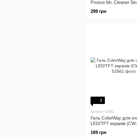
Proove Mr. Cleaner 5i
чищення електроніки 
299 грн
гаджетів White (MCS0
3
Артикул: 52561
Гель ColorWay для о
LED/TFT екранів (CW-
169 грн