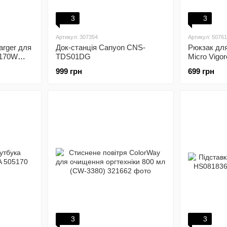
3
3
Артикул: 307354
Артикул: 50761
arger для
Док-станція Canyon CNS-
Рюкзак дл
 170W
TDS01DG
Micro Vigor
(BPV215W
999 грн
699 грн
3
3