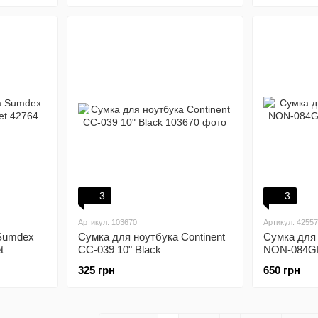
3
3
Артикул: 103670
Артикул: 4255
Sumdex
Сумка для ноутбука Continent
Сумка для
t
CC-039 10" Black
NON-084GP
325 грн
650 грн