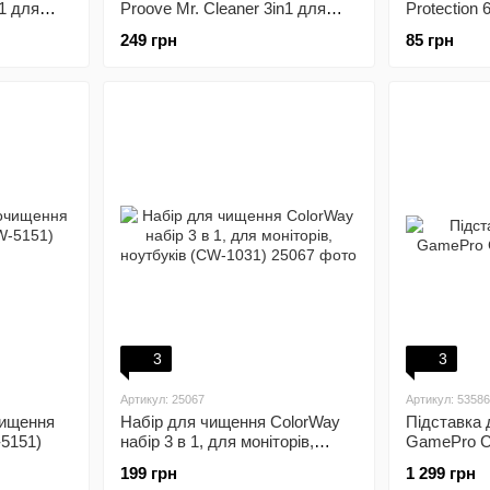
n1 для
Proove Mr. Cleaner 3in1 для
Protection 6
та
чищення електроніки та
Transpare
249 грн
85 грн
0000502)
гаджетів White (MCP00000302)
3
3
Артикул: 25067
Артикул: 5358
чищення
Набір для чищення ColorWay
Підставка 
5151)
набір 3 в 1, для моніторів,
GamePro 
ноутбуків (CW-1031)
199 грн
1 299 грн