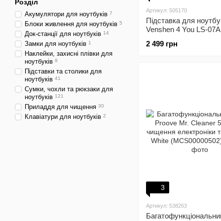
Розділ
Артикул: 505170
Акумулятори для ноутбуків
7
Підставка для ноутбу
Блоки живлення для ноутбуків
5
Venshen 4 You LS-07A
Док-станції для ноутбуків
14
2 499 грн
Замки для ноутбуків
1
Наклейки, захисні плівки для
ноутбуків
9
Підставки та столики для
ноутбуків
41
Сумки, чохли та рюкзаки для
ноутбуків
121
Приладдя для чищення
30
Клавіатури для ноутбуків
2
3
Артикул: 538263
Багатофункціональни