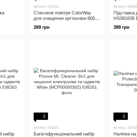
Артикул: 321662
Артикул: 5086
ка
Стиснене повітря ColorWay
Підставка 
для очищення оргтехніки 800
HS081836 
мл (CW-3380)
269 грн
399 грн
3
3
Артикул: 538261
Артикул: 3853
й набір
Багатофункціональний набір
Наліпки на