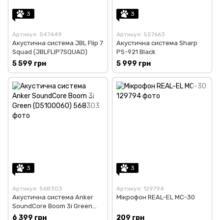
3
3
Артикул: 547449
Артикул: 557663
Акустична система JBL Flip 7
Акустична система Sharp
Squad (JBLFLIP7SQUAD)
PS-921 Black
5 599 грн
5 999 грн
3
3
Артикул: 568303
Артикул: 129794
Акустична система Anker
Мікрофон REAL-EL MC-30
SoundCore Boom 3i Green
(D5100060)
6 399 грн
209 грн