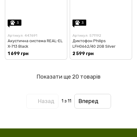
3
3
Артикул: 447691
Артикул: 571192
Акустична система REAL-EL
Диктофон Philips
X-713 Black
LFH0662/40 2GB Silver
1 699 грн
2 599 грн
Показати ще 20 товарів
Назад
Вперед
1
з 11