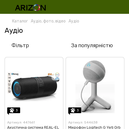
Каталог
Аудіо, фото, відео
Аудіо
Аудіо
Фільтр
За популярністю
3
3
Артикул: 447661
Артикул: 544638
Акустична система REAL-EL
Мiкрофон Logitech G Yeti Orb