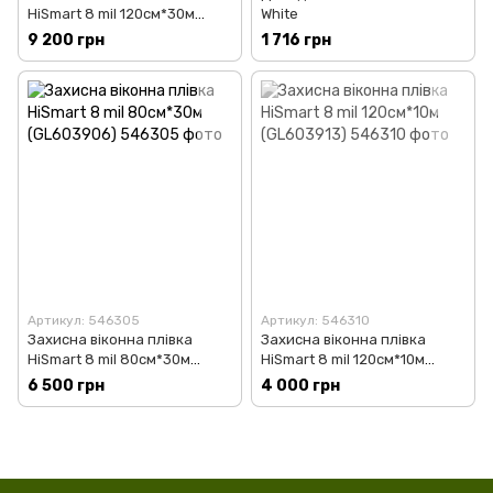
HiSmart 8 mil 120см*30м
White
(GL603920)
9 200 грн
1 716 грн
Артикул: 546305
Артикул: 546310
Захисна віконна плівка
Захисна віконна плівка
HiSmart 8 mil 80см*30м
HiSmart 8 mil 120см*10м
(GL603906)
(GL603913)
6 500 грн
4 000 грн