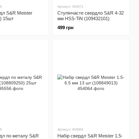
76
Артикул: 454073
дл S&R Meister
Ступінчасте свердло S&R 4-32
) 15шт
мм HSS-TiN (109432101)
499 грн
56
Артикул: 454064
рдл по металу S&R
Набір свердл S&R Meister 1.5-