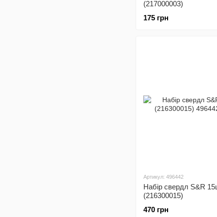
(217000003)
175 грн
Артикул: 496442
Набір свердл S&R 15
(216300015)
470 грн