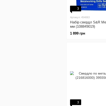
3
Артикул: 454063
Набір свердл S&R Mei
мм (108849019)
1 899 грн
3