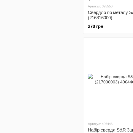
Артикул: 395550
Свердло по металу 
(216816000)
270 грн
Артикул: 496446
Набір свердл S&R 3ш