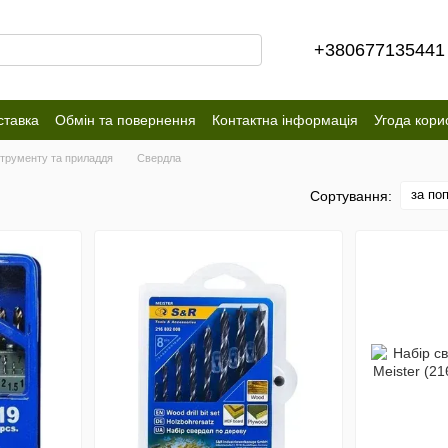
+380677135441
ставка
Обмін та повернення
Контактна інформація
Угода кори
струменту та приладдя
Свердла
за по
Сортування: