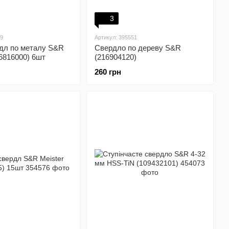
3
49
Артикул: 395551
рдл по металу S&R
Свердло по дереву S&R
16816000) 6шт
(216904120)
260 грн