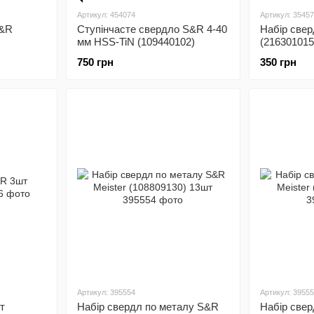
Артикул: 454074
Артикул: 3545
S&R
Ступінчасте свердло S&R 4-40
Набір свер
мм HSS-TiN (109440102)
(216301015
750 грн
350 грн
Артикул: 395554
Артикул: 3955
т
Набір свердл по металу S&R
Набір све