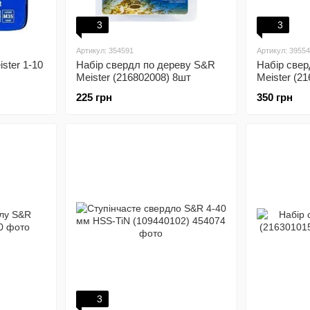
3
3
Артикул: 354591
Артикул: 3955
ster 1-10
Набір свердл по дереву S&R
Набір све
Meister (216802008) 8шт
Meister (2
225 грн
350 грн
3