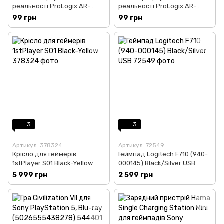
реальності ProLogix AR-
реальності ProLogix AR-
Glock gun (NB-005AR)
Glock gun (NB-007AR)
99 грн
99 грн
3
3
Артикул: 378324
Артикул: 72549
Крісло для геймерів
Геймпад Logitech F710 (940-
1stPlayer S01 Black-Yellow
000145) Black/Silver USB
5 999 грн
2 599 грн