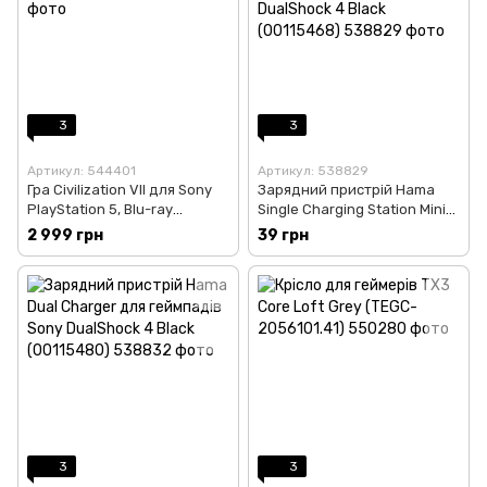
3
3
Артикул: 544401
Артикул: 538829
Гра Civilization VII для Sony
Зарядний пристрій Hama
PlayStation 5, Blu-ray
Single Charging Station Mini
(5026555438278)
для геймпадів Sony
2 999 грн
39 грн
DualShock 4 Black (00115468)
3
3