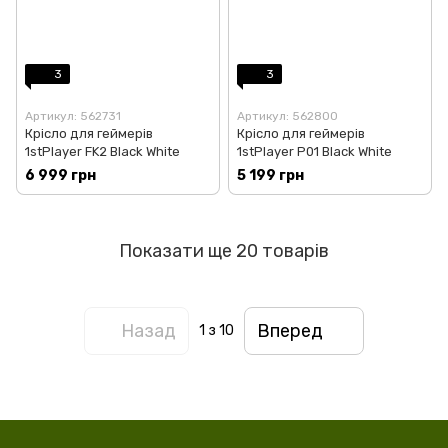
3
3
Артикул: 562731
Артикул: 562800
Крісло для геймерів
Крісло для геймерів
1stPlayer FK2 Black White
1stPlayer P01 Black White
6 999 грн
5 199 грн
Показати ще 20 товарів
Назад
Вперед
1
з 10