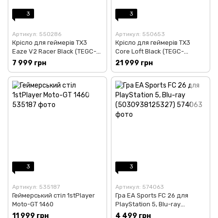
3
3
Артикул: 550286
Артикул: 550653
Крісло для геймерів TX3
Крісло для геймерів TX3
Eaze V2 Racer Black (TEGC-
Core Loft Black (TEGC-
2064101.11)
2056101.11)
7 999 грн
21 999 грн
3
3
Артикул: 535187
Артикул: 574063
Геймерський стіл 1stPlayer
Гра EA Sports FC 26 для
Moto-GT 1460
PlayStation 5, Blu-ray
(5030938125327)
11 999 грн
4 499 грн