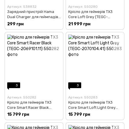
Артикул: 538832
Артикул: 550280
Зарядний пристрій Hama
Крісло для геймерів TX3
Dual Charger для геймпадів
Core Loft Grey (TEGC-
Sony DualShock 4 Black
2056101.41)
299 грн
21 999 грн
(00115480)
3
3
Артикул: 550282
Артикул: 550283
Крісло для геймерів TX3
Крісло для геймерів TX3
Core Smart Racer Black
Core Smart Loft Light Grey
(TEGC-2069101.11)
(TEGC-2070104.41)
15 799 грн
15 799 грн