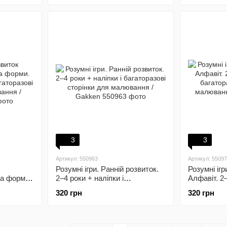
Gakken
3
3
Артикул: 550963
Артикул: 5509
Розумні ігри. Ранній розвиток.
Розумні ігр
та форми.
2–4 роки + наліпки і
Алфавіт. 2–
багаторазові сторінки для
багаторазо
320 грн
320 грн
 для
малювання / Gakken
малювання