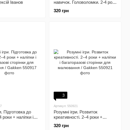
ексій Іванов
навичок. Головоломки. 2-4 роки
+ наліпки і багаторазові
320 грн
сторінки для малювання /
Gakken
3
17
Артикул: 550921
и. Підготовка до
Розумні ігри. Розвиток
 роки + наліпки і
креативності. 2–4 роки +
ві сторінки для
наліпки і багаторазові сторінки
320 грн
 / Gakken
для малювання / Gakken