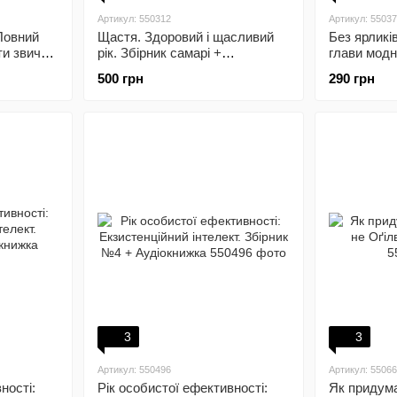
Артикул: 550312
Артикул: 5503
 Повний
Щастя. Здоровий і щасливий
Без ярликів
и звичок,
рік. Збірник самарі +
глави модн
ту і
Аудіокнижка
Морін Шик
500 грн
290 грн
 +
3
3
Артикул: 550496
Артикул: 5506
ності:
Рік особистої ефективності:
Як придума