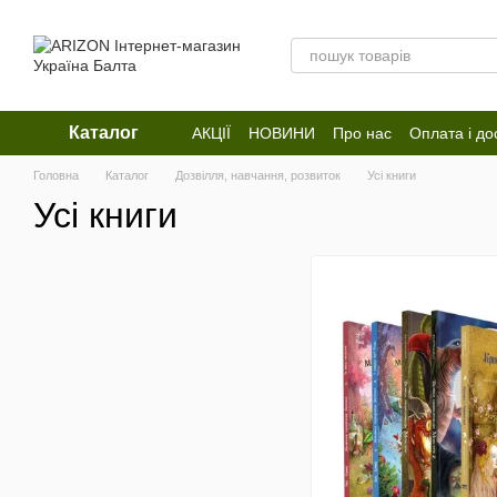
Перейти до основного контенту
Каталог
АКЦІЇ
НОВИНИ
Про нас
Оплата і до
Відгуки про магазин
Головна
Каталог
Дозвілля, навчання, розвиток
Усі книги
Усі книги