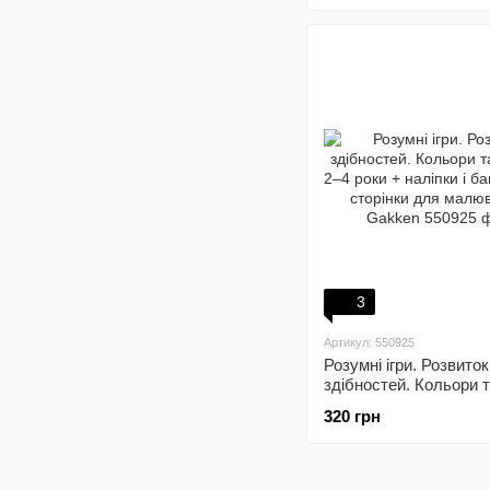
3
Артикул: 550925
Розумні ігри. Розвиток
здібностей. Кольори 
2–4 роки + наліпки і
320 грн
багаторазові сторінки
малювання / Gakken