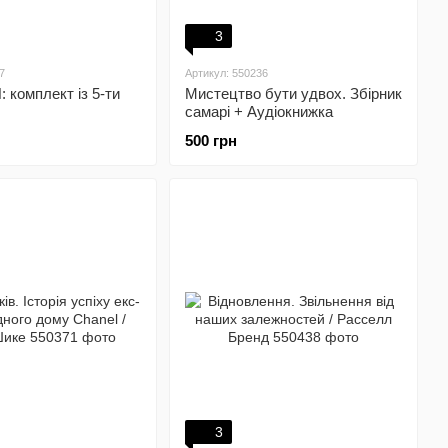
3
7
Артикул: 550236
: комплект із 5-ти
Мистецтво бути удвох. Збірник
самарі + Аудіокнижка
500 грн
3