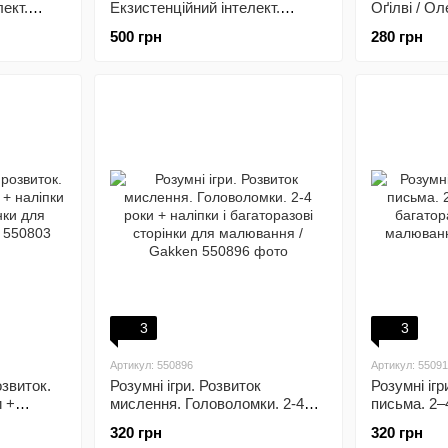
ект.
Екзистенційний інтелект.
Оґілві / Ол
нижка
Збірник №4 + Аудіокнижка
500 грн
280 грн
3
3
Артикул: 550896
Артикул: 5509
озвиток.
Розумні ігри. Розвиток
Розумні ігр
и +
мислення. Головоломки. 2-4
письма. 2–4
 сторінки
роки + наліпки і багаторазові
багаторазо
320 грн
320 грн
ken
сторінки для малювання /
малювання