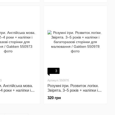
3
73
Артикул: 550978
и. Англійська мова.
Розумні ігри. Розвиток логіки.
4 роки + наліпки і
Звірята. 3–5 років + наліпки і
ві сторінки для
багаторазові сторінки для
320 грн
 / Gakken
малювання / Gakken