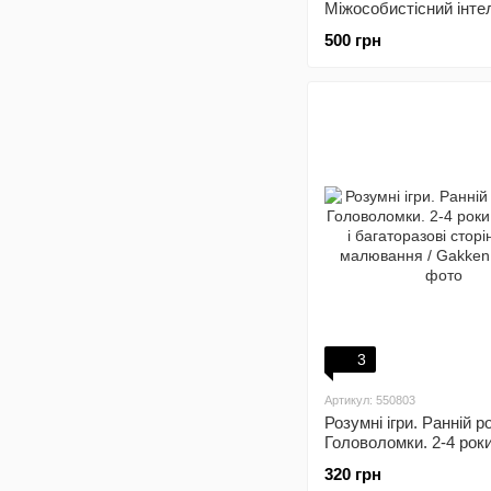
Міжособистісний інтел
Збірник №3 + Аудіок
500 грн
3
Артикул: 550803
Розумні ігри. Ранній р
Головоломки. 2-4 рок
наліпки і багаторазові
320 грн
для малювання / Gak