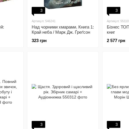
3
3
Артикул: 546241
Артикул: 55110
ей:
Над чорними хмарами. Книга 1:
Бізнес ТОП
Край неба / Марк Дж. Ґреґсон
книг
323 грн
2 577 грн
3
3