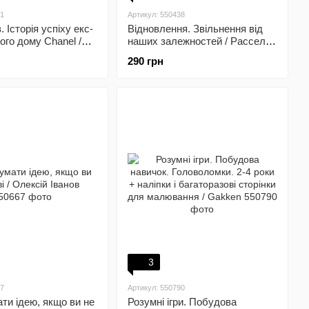
71
Артикул: 550438
. Історія успіху екс-
Відновлення. Звільнення від
ого дому Chanel /
наших залежностей / Расселл
е
Бренд
290 грн
3
67
Артикул: 550790
ти ідею, якщо ви не
Розумні ігри. Побудова