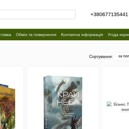
+380677135441
ставка
Обмін та повернення
Контактна інформація
Угода кори
за по
Сортування: