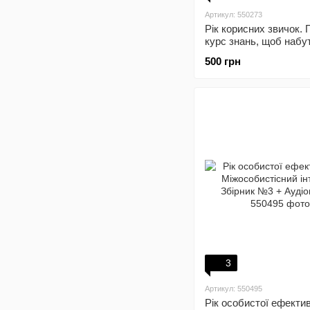
Артикул: 550273
Рік корисних звичок.
курс знань, щоб набут
важливих для добробу
500 грн
щастя. Збірник самарі
Аудіокнижка
3
Артикул: 550495
Рік особистої ефектив