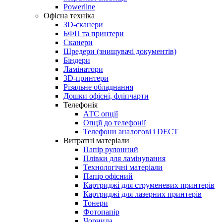
Powerline
Офісна техніка
3D-сканери
БФП та принтери
Сканери
Шредери (знищувачі документів)
Біндери
Ламінатори
3D-принтери
Різальне обладнання
Дошки офісні, фліпчарти
Телефонія
АТС опції
Опції до телефонії
Телефони аналогові і DECT
Витратні матеріали
Папір рулонний
Плівки для ламінування
Технологічні матеріали
Папір офісний
Картриджі для струменевих принтерів
Картриджі для лазерних принтерів
Тонери
Фотопапір
Чорнила