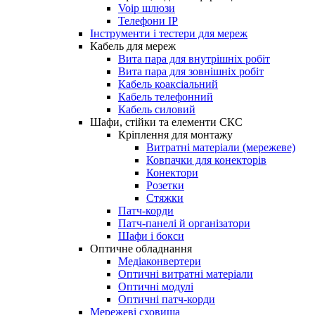
Voip шлюзи
Телефони IP
Інструменти і тестери для мереж
Кабель для мереж
Вита пара для внутрішніх робіт
Вита пара для зовнішніх робіт
Кабель коаксіальний
Кабель телефонний
Кабель силовий
Шафи, стійки та елементи СКС
Кріплення для монтажу
Витратні матеріали (мережеве)
Ковпачки для конекторів
Конектори
Розетки
Стяжки
Патч-корди
Патч-панелі й організатори
Шафи і бокси
Оптичне обладнання
Медіаконвертери
Оптичні витратні матеріали
Оптичні модулі
Оптичні патч-корди
Мережеві сховища