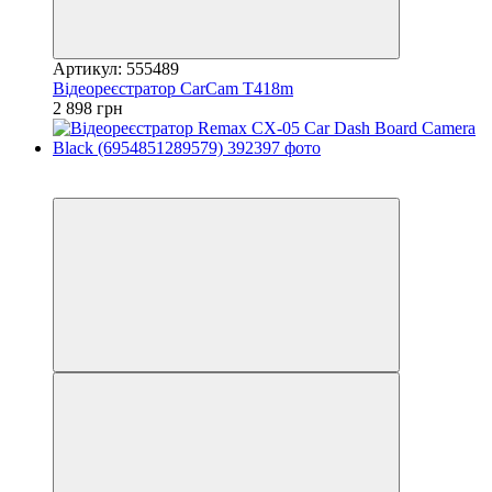
Артикул: 555489
Відеореєстратор CarCam T418m
2 898 грн
Новинка
Новинка