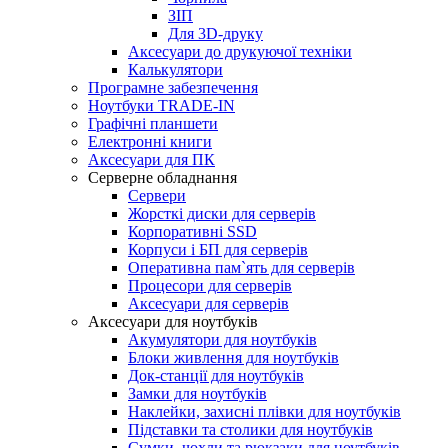
ЗІП
Для 3D-друку
Аксесуари до друкуючої техніки
Калькулятори
Програмне забезпечення
Ноутбуки TRADE-IN
Графічні планшети
Електронні книги
Аксесуари для ПК
Серверне обладнання
Сервери
Жорсткі диски для серверів
Корпоративні SSD
Корпуси і БП для серверів
Оперативна пам`ять для серверів
Процесори для серверів
Аксесуари для серверів
Аксесуари для ноутбуків
Акумулятори для ноутбуків
Блоки живлення для ноутбуків
Док-станції для ноутбуків
Замки для ноутбуків
Наклейки, захисні плівки для ноутбуків
Підставки та столики для ноутбуків
Сумки, чохли та рюкзаки для ноутбуків