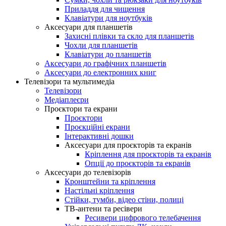
Приладдя для чищення
Клавіатури для ноутбуків
Аксесуари для планшетів
Захисні плівки та скло для планшетів
Чохли для планшетів
Клавіатури до планшетів
Аксесуари дo графічних планшетів
Аксесуари до електронних книг
Телевізори та мультимедіа
Телевізори
Медіаплеєри
Проєктори та екрани
Проєктори
Проєкційні екрани
Інтерактивні дошки
Аксесуари для проєкторів та екранів
Кріплення для проєкторів та екранів
Опції до проєкторів та екранів
Аксесуари до телевізорів
Кронштейни та кріплення
Настільні кріплення
Стійки, тумби, відео стіни, полиці
ТВ-антени та ресівери
Ресивери цифрового телебачення