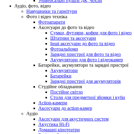
Універсальні пульти ДК, чохли
Аудіо, фото, відео
Навушники та гарнітури
Фото і відео техніка
Фотоапарати
Аксесуари до фото та відео
Сумки, футляри, кофри для фото і відео
Штативи та аксесуари
Інші аксесуари до фото та відео
Фотоальбоми
Зарядні пристрої для фото та відео
Акумулятори для фото і відеокамер
Батарейки, акумулятори та зарядні пристрої
Акумулятори
Батарейки
Зарядні пристрої для акумуляторів
Студійне обладнання
Постійне світло
Столи для предметної зйомки і куби
Action-камери
Аксесуари до action-камер
Аудіо
Аксесуари для акустичних систем
Акустика Hi-Fi
Домашні кінотеатри