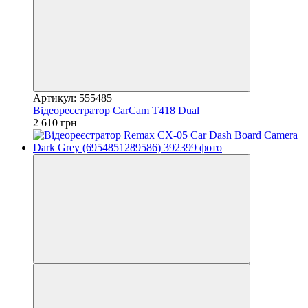
Артикул: 555485
Відеореєстратор CarCam T418 Dual
2 610 грн