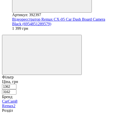
Артикул: 392397
Відеореєстратор Remax CX-05 Car Dash Board Camera
Black (6954851289579)
1 399 грн
Фільтр
Ціна, грн
Бренд
CarCam
8
Remax
2
Розділ