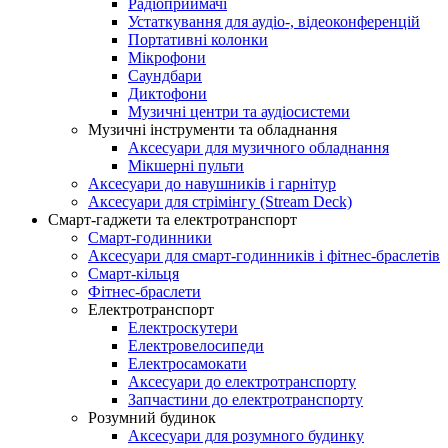
Радіоприймачі
Устаткування для аудіо-, відеоконференцій
Портативні колонки
Мікрофони
Саундбари
Диктофони
Музичні центри та аудіосистеми
Музичні інструменти та обладнання
Аксесуари для музичного обладнання
Мікшерні пульти
Аксесуари до навушників і гарнітур
Аксесуари для стрімінгу (Stream Deck)
Смарт-гаджети та електротранспорт
Смарт-годинники
Аксесуари для смарт-годинників і фітнес-браслетів
Смарт-кільця
Фітнес-браслети
Електротранспорт
Електроскутери
Електровелосипеди
Електросамокати
Аксесуари до електротранспорту
Запчастини до електротранспорту
Розумний будинок
Аксесуари для розумного будинку