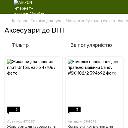
Каталог
Техніка для кухні
Велика побутова техніка
Аксе
Аксесуари до ВПТ
Фільтр
За популярністю
3
3
Артикул: 471087
Артикул: 394692
Жиклери для газових плит
Комплект кріплення для