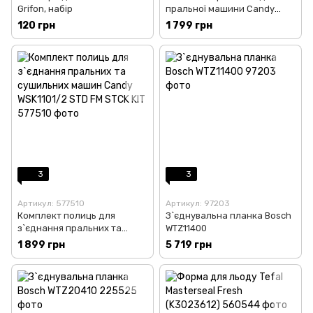
Grifon, набір
пральної машини Candy
WSK1102/2
120 грн
1 799 грн
3
3
Артикул: 577510
Артикул: 97203
Комплект полиць для
З`єднувальна планка Bosch
з`єднання пральних та
WTZ11400
сушильних машин Candy
1 899 грн
5 719 грн
WSK1101/2 STD FM STCK KIT