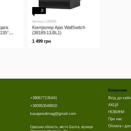
3
Артикул: 199955
qara
Контролер Ajax WallSwitch
 135°
(38189.13.BL1)
1 499 грн
я
Клієнтам
+380677135441
Вхід до кабі
АКЦІЇ
+380953549810
НОВИНИ
kasapovdimag@gmail.com
Про нас
Оплата і до
Одеська область, місто Балта, вулиця