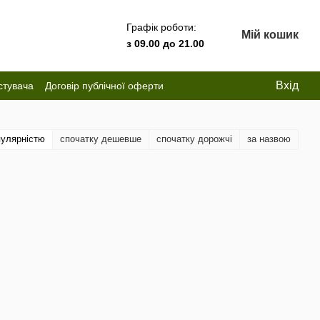
Графік роботи:
Мій кошик
з 09.00 до 21.00
Вхід
стувача
Договір публічної оферти
пулярністю
спочатку дешевше
спочатку дорожчі
за назвою