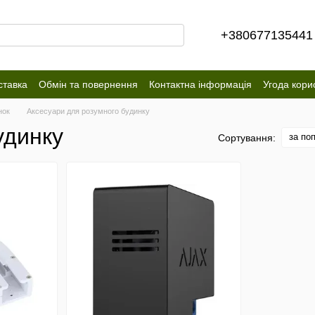
+380677135441
ставка
Обмін та повернення
Контактна інформація
Угода кори
нок
Аксесуари для розумного будинку
удинку
за по
Сортування: