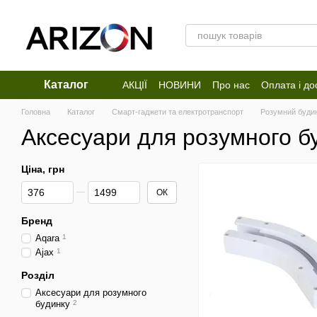
Перейти до основного контенту
Каталог
АКЦІЇ
НОВИНИ
Про нас
Оплата і до
Відгуки про магазин
Головна
Каталог
Смарт-гаджети та електротранспорт
Розумний буди
Аксесуари для розумного б
Ціна, грн
Від Ціна, грн
До Ціна, грн
ОК
Бренд
Aqara
1
Ajax
1
Розділ
Аксесуари для розумного
будинку
2