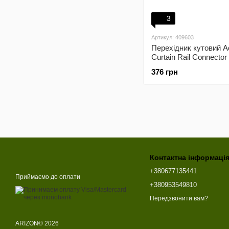
3
Артикул: 409603
Перехідник кутовий A
Curtain Rail Connector
(ACURT135)
376 грн
Контактна інформаці
+380677135441
Приймаємо до оплати
+380953549810
Передзвонити вам?
ARIZON© 2026