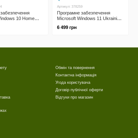
64
Артикул: 378259
 забезпечення
Програмне забезпечення
Windows 10 Home
Microsoft Windows 11 Ukrainian
krainian USB P2
1ПК DSP OEI DVD (KW9-
6 499 грн
)
00661)
нету
Обмін та повернення
Контактна інформація
Угода користувача
Договір публічної оферти
ставка
Відгуки про магазин
ежах