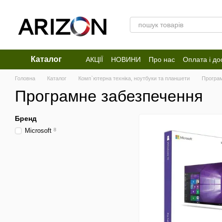
Перейти до основного контенту
Каталог
АКЦІЇ
НОВИНИ
Про нас
Оплата і до
Відгуки про магазин
Головна
Каталог
Комп`ютерна техніка, ноутбуки та планшети
Програ
Програмне забезпечення
Бренд
Microsoft
8