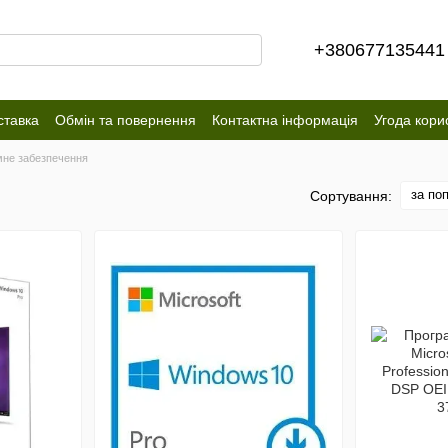
+380677135441
ставка
Обмін та повернення
Контактна інформація
Угода кори
мне забезпечення
за по
Сортування: