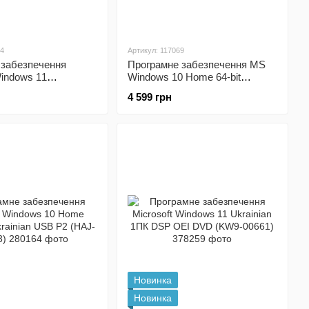
54
Артикул: 117069
 забезпечення
Програмне забезпечення MS
Windows 11
Windows 10 Home 64-bit
l 64Bit Eng Intl 1ПК
Ukrainian 1pk DSP OEI DVD
4 599 грн
VD (FQC-10528)
(KW9-00120)
Новинка
Новинка