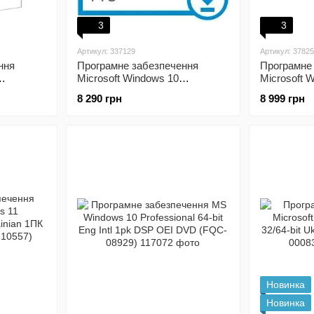
3
3
Артикул: 337129
Артикул: 3782
ння
Програмне забезпечення
Програмне
Microsoft Windows 10
Microsoft 
Ukrainian
Professional (FQC-09131)
Professiona
8 290 грн
8 999 грн
DSP OEI D
Новинка
Новинка