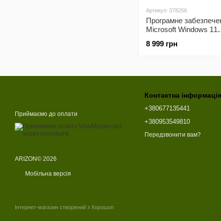
Артикул: 378256
Програмне забезпече
Microsoft Windows 11
Professional 64Bit Ukr
8 999 грн
DSP OEI DVD (FQC-1
Контактна інформаці
+380677135441
Приймаємо до оплати
+380953549810
Передзвонити вам?
ARIZON© 2026
Мобільна версія
Інтернет-магазин створений з Хорошоп