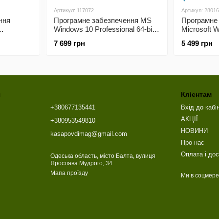
Артикул: 117072
Артикул: 2801
ння
Програмне забезпечення MS
Програмне
Windows 10 Professional 64-bit
Microsoft 
ainian 1ПК
Eng Intl 1pk DSP OEI DVD
32/64-bit U
7 699 грн
5 499 грн
0557)
(FQC-08929)
(HAJ-00083
я
Клієнтам
+380677135441
Вхід до кабі
АКЦІЇ
+380953549810
НОВИНИ
kasapovdimag@gmail.com
Про нас
Оплата і до
Одеська область, місто Балта, вулиця
Ярослава Мудрого, 34
Мапа проїзду
Ми в соцмер