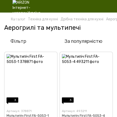
Каталог
Техніка для кухні
Дрібна техніка для кухні
Аерог
Аерогрилі та мультипечі
Фільтр
За популярністю
3
3
Артикул: 378871
Артикул: 493211
Мультипіч First FA-5053-1
Мультипіч First FA-5053-4