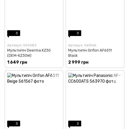
3
3
Артикул: 559683
Артикул: 561566
Мультипіч Deerma KZ30
Мультипіч Grifon AF6511
(DEM-KZ30W)
Black
1 649 грн
2 999 грн
3
3