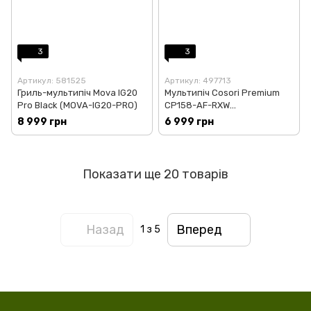
3
3
Артикул: 581525
Артикул: 497713
Гриль-мультипіч Mova IG20
Мультипіч Cosori Premium
Pro Black (MOVA-IG20-PRO)
CP158-AF-RXW
(КAAPAFCSNEU0022)
8 999 грн
6 999 грн
Показати ще 20 товарів
Назад
Вперед
1
з 5