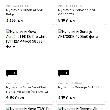
Артикул: 561567
Артикул: 563970
Мультипіч Grifon AF6511
Мультипіч Panasonic NF-
Beige
CC600ATS
3 333 грн
5 199 грн
3
3
Артикул: 585734
Артикул: 470560
Мультипіч Mova AeroChef
Мультипiч Gorenje AF1700DB
FD10s Pro White (VFF12A-WH-
S)
4 869 грн
3 199 грн