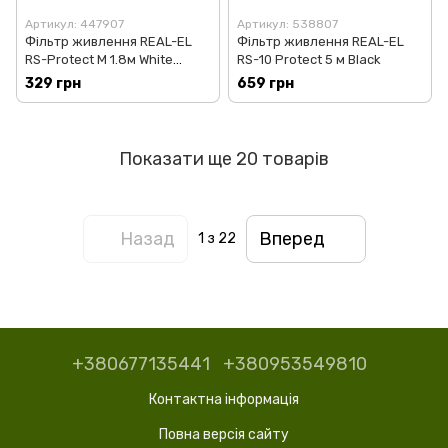
Артикул: 447907
Артикул: 538807
Фільтр живлення REAL-EL
Фільтр живлення REAL-EL
RS-Protect M 1.8м White
RS-10 Protect 5 м Black
(EL122300025)
329 грн
659 грн
Показати ще 20 товарів
Назад
Вперед
1
з 22
+380677135441
+380953549810
Контактна інформація
Повна версія сайту