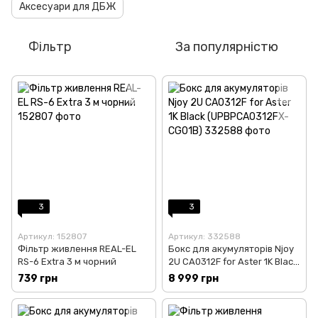
Аксесуари для ДБЖ
Фільтр
За популярністю
3
3
Артикул: 152807
Артикул: 332588
Фільтр живлення REAL-EL
Бокс для акумуляторів Njoy
RS-6 Extra 3 м чорний
2U CA0312F for Aster 1K Black
(UPBPCA0312FX-CG01B)
739 грн
8 999 грн