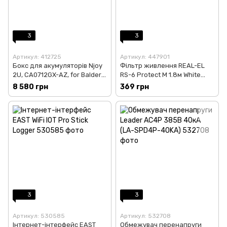
3
3
Артикул: 412725
Артикул: 447901
Бокс для акумуляторів Njoy
Фільтр живлення REAL-EL
2U, CA0712GX-AZ, for Balder
RS-6 Protect M 1.8м White
2000/3000, 12pcs 12V 7/9Ah
(EL122300031)
8 580 грн
369 грн
(UPBPCA0712GX-AZ01B)
3
3
Артикул: 530585
Артикул: 532708
Інтернет-інтерфейс EAST
Обмежувач перенапруги