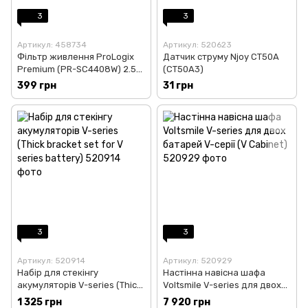
3
3
Артикул: 458734
Артикул: 520623
Фільтр живлення ProLogix
Датчик струму Njoy CT50A
Premium (PR-SC4408W) 2.5
(CT50A3)
кВт, 4 розетки, 4 USB, 2 м, з
399 грн
31 грн
вимикачами, білий
3
3
Артикул: 520914
Артикул: 520929
Набір для стекінгу
Настінна навісна шафа
акумуляторів V-series (Thick
Voltsmile V-series для двох
bracket set for V series
батарей V-серії (V Cabinet)
1 325 грн
7 920 грн