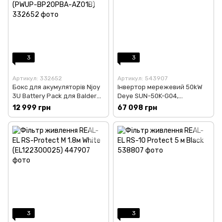
3
3
Артикул: 332652
Артикул: 543907
Бокс для акумуляторів Njoy
Інвертор мережевий 50kW
3U Battery Pack для Balder
Deye SUN-50K-G04,
6K/10K 12V 7Ah (PWUP-
трифазний
12 999 грн
67 098 грн
BP20PBA-AZ01B)
3
3