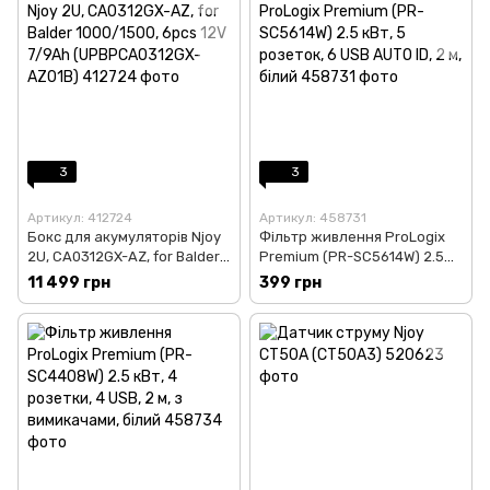
3
3
Артикул: 412724
Артикул: 458731
Бокс для акумуляторів Njoy
Фільтр живлення ProLogix
2U, CA0312GX-AZ, for Balder
Premium (PR-SC5614W) 2.5
1000/1500, 6pcs 12V 7/9Ah
кВт, 5 розеток, 6 USB AUTO
11 499 грн
399 грн
(UPBPCA0312GX-AZ01B)
ID, 2 м, білий