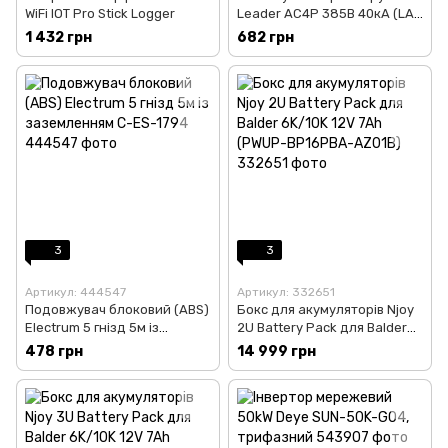
WiFi IOT Pro Stick Logger
Leader АC4P 385В 40кА (LA-
SPD4P-40KA)
1 432 грн
682 грн
3
3
Артикул: 444547
Артикул: 332651
Подовжувач блоковий (ABS)
Бокс для акумуляторів Njoy
Electrum 5 гнізд 5м із
2U Battery Pack для Balder
заземленням C-ES-1794
6K/10K 12V 7Ah (PWUP-
478 грн
14 999 грн
BP16PBA-AZ01B)