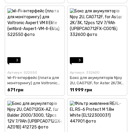
battery)
3
3
Артикул: 522550
Артикул: 332600
Wi-Fi-інтерфейс (плата для
Бокс для акумуляторів Njoy
моніторингу) для Voltronic
2U, CA0712F, for Aster 2K/3K,
Axpert VM II Elite (wifibrd-
12pcs 12V 7/9Ah
671 грн
11 999 грн
Axpert-VM-II-Elite)
(UPBPCA0712FX-CG01B)