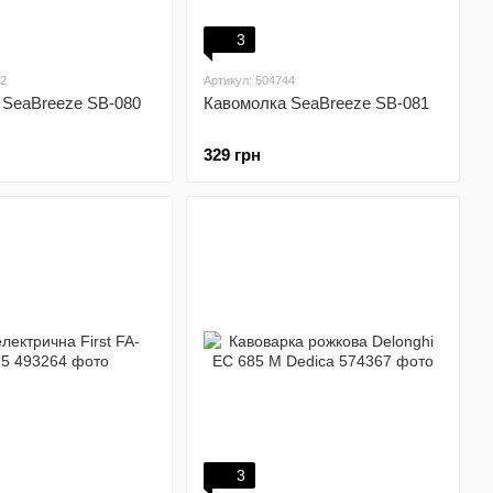
3
42
Артикул: 504744
 SeaBreeze SB-080
Кавомолка SeaBreeze SB-081
329 грн
3