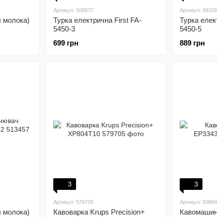
Артикул: 508877
Артикул: 4932
ч молока)
Турка електрична First FA-
Турка елект
5450-3
5450-5
699 грн
889 грн
3
3
Артикул: 579705
Артикул: 5086
ч молока)
Кавоварка Krups Precision+
Кавомашина