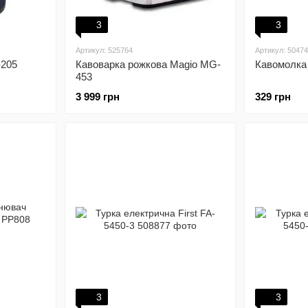
3
3
Артикул: 525764
Артикул: 5047
-205
Кавоварка рожкова Magio MG-
Кавомолка
453
3 999 грн
329 грн
3
3