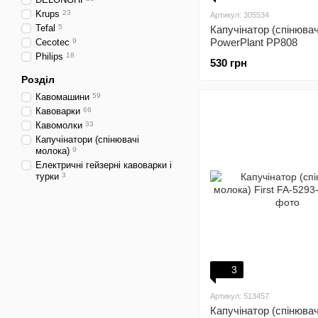
Krups
23
Артикул: 305534
Tefal
5
Капучінатор (спінюва
PowerPlant PP808
Cecotec
9
Philips
18
530 грн
Розділ
Кавомашини
59
Кавоварки
66
Кавомолки
33
Капучінатори (спінювачі
молока)
9
Електричні гейзерні кавоварки і
турки
3
3
Артикул: 513457
Капучінатор (спінюва