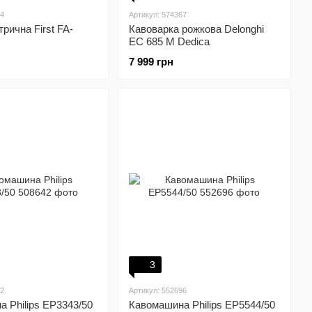
64
Артикул: 574367
рична First FA-
Кавоварка рожкова Delonghi
EC 685 M Dedica
7 999 грн
3
42
Артикул: 552696
 Philips EP3343/50
Кавомашина Philips EP5544/50