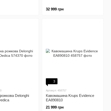
32 999 грн
3
70
Артикул: 458757
рожкова Delonghi
Кавомашина Krups Evidence
edica
EA890810
21 999 грн