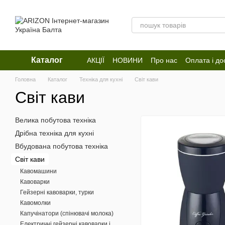
Перейти до основного контенту
Каталог
АКЦІЇ
НОВИНИ
Про нас
Оплата і до
Відгуки про магазин
Головна
Каталог
Техніка для кухні
Світ кави
Світ кави
Велика побутова техніка
Дрібна техніка для кухні
Вбудована побутова техніка
Світ кави
Кавомашини
Кавоварки
Гейзерні кавоварки, турки
Кавомолки
Капучінатори (спінювачі молока)
Електричні гейзерні кавоварки і