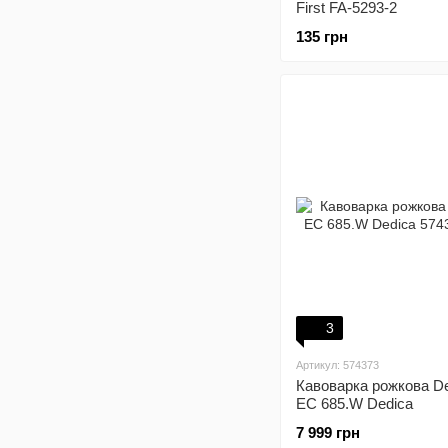
First FA-5293-2
135 грн
3
Артикул: 574373
Кавоварка рожкова De
EC 685.W Dedica
7 999 грн