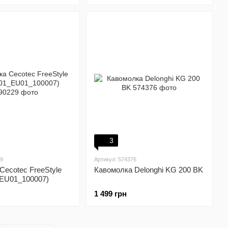
3
29
Артикул: 574376
Cecotec FreeStyle
Кавомолка Delonghi KG 200 BK
_EU01_100007)
1 499 грн