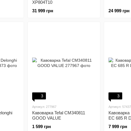
XP804T10
31 999 грн
24 999 грн
3
3
Артикул: 277967
Артикул: 5743
longhi
Кавоварка Tefal CM340811
Кавоварка 
GOOD VALUE
EC 685 R D
1 599 грн
7 999 грн