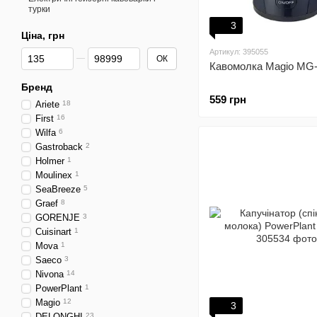
турки
3
Ціна, грн
Від Ціна, грн
До Ціна, грн
Артикул: 395055
ОК
Кавомолка Magio MG
Бренд
559 грн
Ariete
18
First
16
Wilfa
6
Gastroback
2
Holmer
1
Moulinex
1
SeaBreeze
5
Graef
8
GORENJE
3
Cuisinart
1
Mova
1
Saeco
3
Nivona
14
PowerPlant
1
Magio
12
3
DELONGHI
23