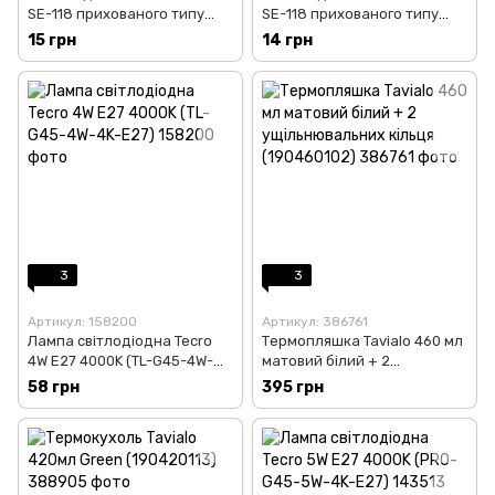
SE-118 прихованого типу
SE-118 прихованого типу
слонова кістка
біла
15 грн
14 грн
3
3
Артикул: 158200
Артикул: 386761
Лампа світлодіодна Tecro
Термопляшка Tavialo 460 мл
4W E27 4000K (TL-G45-4W-
матовий білий + 2
4K-E27)
ущільнювальних кільця
58 грн
395 грн
(190460102)