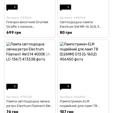
3
3
Артикул: 343225
Артикул: 444096
Гілкоріз висотний Gruntek
Світлодіодна лампа
Giraffe з пилкою
Electrum 5W MR-16 GU5.3
(295205055)
3000K (A-LR-1432)
699 грн
80 грн
3
3
Артикул: 473538
Артикул: 456450
Лампа світлодіодна свічка
Лампотримач ELM
ретро Electrum Filament 4W
подвійний для ламп Т8
E14 4000K (A-LC-1367)
(D26MM) G13 (Q-1602)
76 грн
107 грн