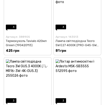
3
3
Артикул: 388905
Артикул: 143513
Термокухоль Tavialo 420мл
Лампа світлодіодна Tecro
Green (190420113)
5W E27 4000K (PRO-G45-5W-
4K-E27)
425 грн
81 грн
3
3