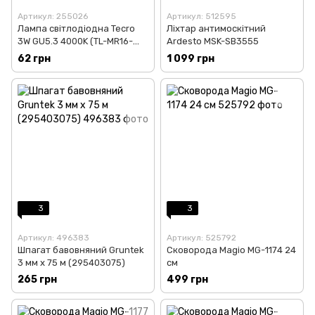
Артикул: 255026
Артикул: 512595
Лампа світлодіодна Tecro
Ліхтар антимоскітний
3W GU5.3 4000K (TL-MR16-
Ardesto MSK-SB3555
3W-4K-GU5.3)
62 грн
1 099 грн
3
3
Артикул: 496383
Артикул: 525792
Шпагат бавовняний Gruntek
Сковорода Magio MG-1174 24
3 мм х 75 м (295403075)
см
265 грн
499 грн