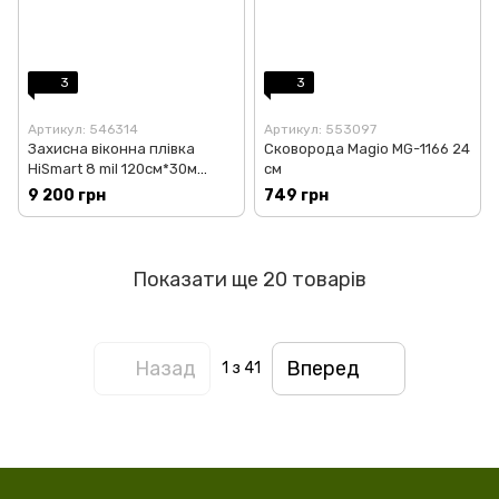
3
3
Артикул: 546314
Артикул: 553097
Захисна віконна плівка
Сковорода Magio MG-1166 24
HiSmart 8 mil 120см*30м
см
(GL603920)
9 200 грн
749 грн
Показати ще 20 товарів
Назад
Вперед
1
з 41