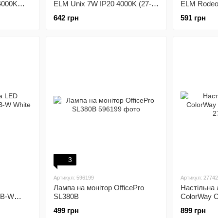
4000K
ELM Unix 7W IP20 4000K (27-
ELM Rodeo 
0002)
0004)
642 грн
591 грн
3
Артикул: 596199
Артикул: 2774
Лампа на монітор OfficePro
Настільна
PB-W
SL380B
ColorWay 
499 грн
899 грн