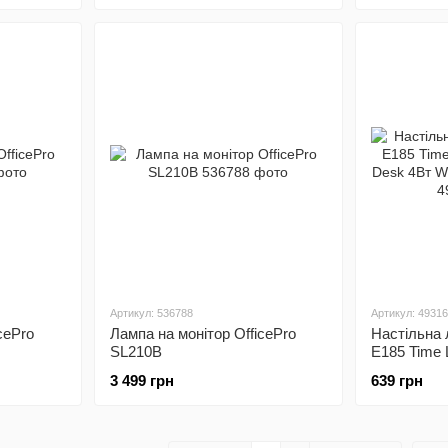
Артикул: 536788
Артикул: 4931
cePro
Лампа на монітор OfficePro
Настільна
SL210B
E185 Time 
Desk 4Вт W
3 499 грн
639 грн
(200070001