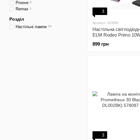
Proove
4
Remax
1
3
Розділ
Артикул: 493890
Настільні лампи
24
Настільна світлодіод
ELM Rodeo Primo 10W
3000-6000K (27-0003)
899 грн
3