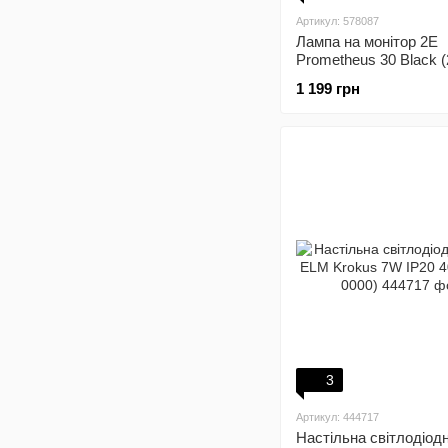
Артикул: 578087
Лампа на монітор 2E
Prometheus 30 Black (
DL002BK)
1 199 грн
3
Артикул: 444717
Настільна світлодіод