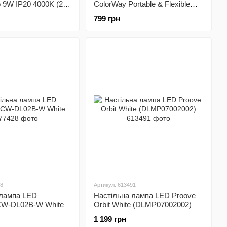
9W IP20 4000K (27-
ColorWay Portable & Flexible
360 із вбудованим
799 грн
акумулятором біла (CW-
DL12FB-W)
28
Артикул: 613491
 лампа LED
Настільна лампа LED Proove
CW-DL02B-W White
Orbit White (DLMP07002002)
1 199 грн