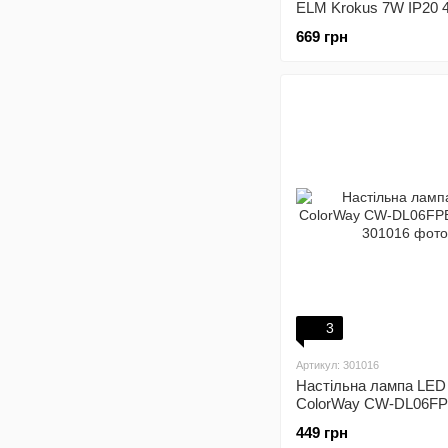
ELM Krokus 7W IP20 
(27-0000)
669 грн
3
Артикул: 301016
Настільна лампа LED
ColorWay CW-DL06F
White
449 грн