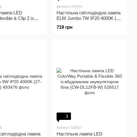
12
Артикул: 444716
 лампа LED
Настільна світлодіодна лампа
exible & Clip 2 із
ELM Jumbo 7W IP20 4000K (27-
м акумулятором
0001)
719 грн
DL10FCB-W)
3
76
Артикул: 526517
світлодіодна лампа
Настільна лампа LED