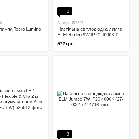
3
50
Артикул: 578323
лампа Tecro Lumino
Настільна світлодіодна лампа
ELM Rodeo 9W IP20 4000K біла
(27-0005)
572 грн
3