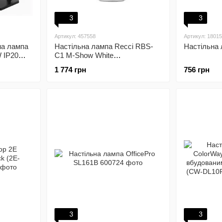
3
3
Артикул: 457558
Артикул: 1801
на лампа
Настільна лампа Recci RBS-
Настільна 
 IP20
C1 M-Show White
(6955482585047)
1 774 грн
756 грн
3
3