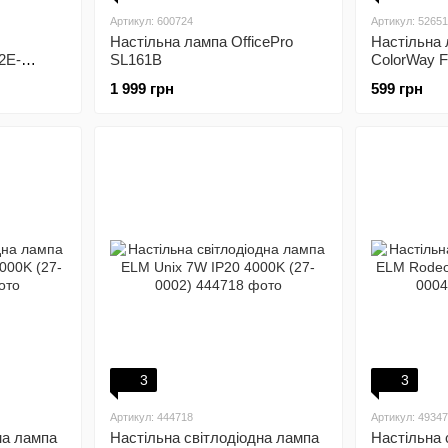
Артикул: 600724
Артикул: 5265
Настільна лампа OfficePro
Настільна
2E-
SL161B
ColorWay Fl
вбудовани
1 999 грн
599 грн
біла (CW-
3
3
Артикул: 444718
Артикул: 4934
на лампа
Настільна світлодіодна лампа
Настільна 