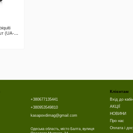
quiti
шт (UA-
я
Клієнтам
+380677135441
Вхід до кабі
АКЦІЇ
+380953549810
НОВИНИ
kasapovdimag@gmail.com
Про нас
Оплата і до
Одеська область, місто Балта, вулиця