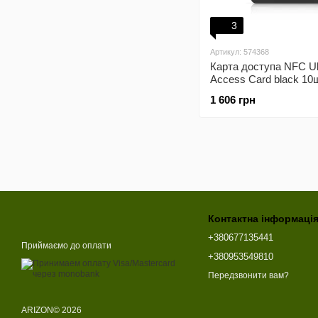
3
Артикул: 574368
Карта доступа NFC Ubi
Access Card black 10
Card-B-10)
1 606 грн
Контактна інформаці
+380677135441
Приймаємо до оплати
+380953549810
Передзвонити вам?
ARIZON© 2026