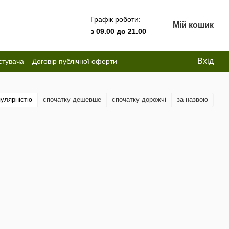
Графік роботи:
Мій кошик
з 09.00 до 21.00
Вхід
стувача
Договір публічної оферти
пулярністю
спочатку дешевше
спочатку дорожчі
за назвою