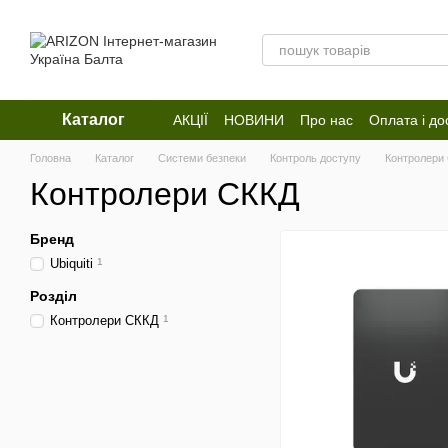
Перейти до основного контенту
Каталог
АКЦІЇ
НОВИНИ
Про нас
Оплата і до
Відгуки про магазин
Головна
Каталог
Системи безпеки
Контроль доступу
Контролери
Контролери СККД
Бренд
Ubiquiti
1
Розділ
Контролери СККД
1