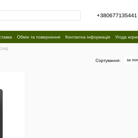
+380677135441
ставка
Обмін та повернення
Контактна інформація
Угода кори
 СККД
за по
Сортування: