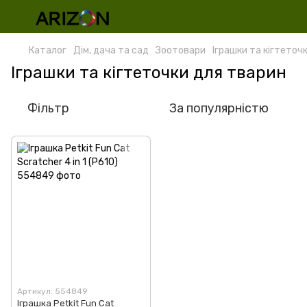
Каталог
Дім, дача та сад
Зоотовари
Іграшки та кігтеточ
Іграшки та кігтеточки для тварин
Фільтр
За популярністю
Артикул: 554849
Іграшка Petkit Fun Cat