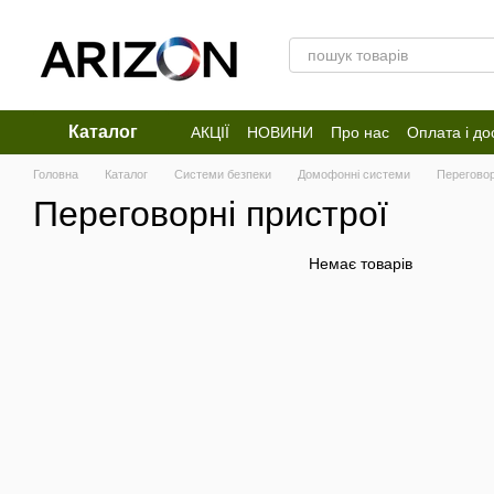
Перейти до основного контенту
Каталог
АКЦІЇ
НОВИНИ
Про нас
Оплата і до
Відгуки про магазин
Головна
Каталог
Системи безпеки
Домофонні системи
Переговор
Переговорні пристрої
Немає товарів