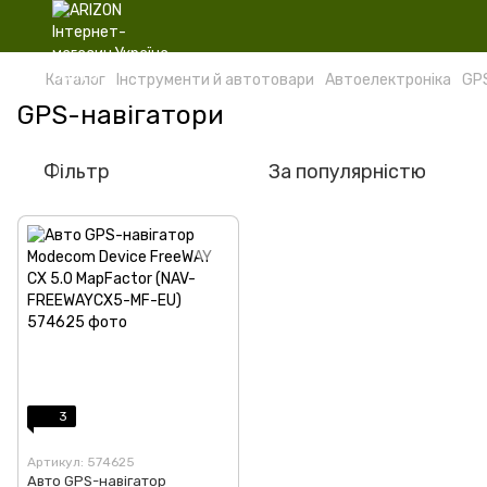
Каталог
Інструменти й автотовари
Автоелектроніка
GP
GPS-навігатори
Фільтр
За популярністю
3
Артикул: 574625
Авто GPS-навігатор