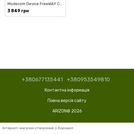
Modecom Device FreeWAY CX
5.0 MapFactor (NAV-
3 849 грн
FREEWAYCX5-MF-EU)
+380677135441
+380953549810
Контактна інформація
Повна версія сайту
ARIZON© 2026
Інтернет-магазин створений з Хорошоп