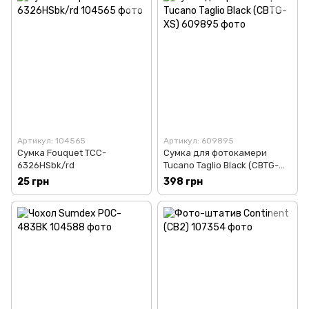
Артикул: 104565
Артикул: 609895
Сумка Fouquet TCC-
Сумка для фотокамери
6326HSbk/rd
Tucano Taglio Black (CBTG-
XS)
25 грн
398 грн