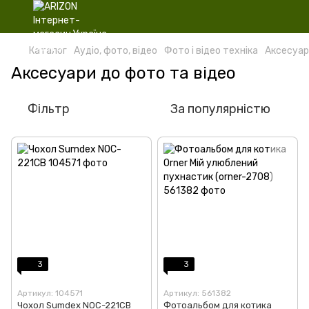
Каталог
Аудіо, фото, відео
Фото і відео техніка
Аксесуар
Аксесуари до фото та відео
Фільтр
За популярністю
3
3
Артикул: 104571
Артикул: 561382
Чохол Sumdex NOC-221CB
Фотоальбом для котика