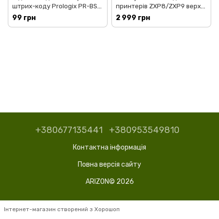
штрих-коду Prologix PR-BS-
принтерів ZXP8/ZXP9 верх
HL
(800084-914)
99 грн
2 999 грн
+380677135441
+380953549810
Контактна інформація
Повна версія сайту
ARIZON© 2026
Інтернет-магазин створений з Хорошоп