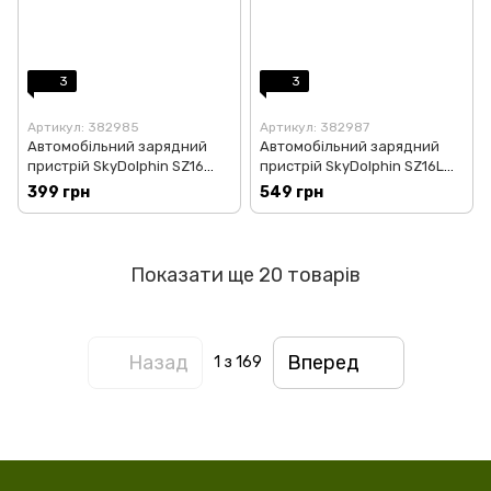
3
3
Артикул: 382985
Артикул: 382987
Автомобільний зарядний
Автомобільний зарядний
пристрій SkyDolphin SZ16
пристрій SkyDolphin SZ16L
PD+QC3.0 (2USB, 3.1A) Black
PD+QC3.0 (2USB, 3.1A) Black
399 грн
549 грн
(AZP-000090)
(AZP-000088) + кабель
Lightning
Показати ще 20 товарів
Назад
Вперед
1
з 169