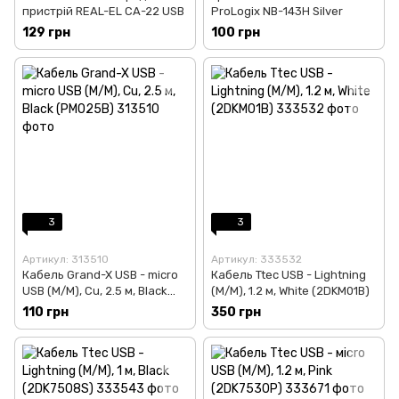
пристрій REAL-EL CA-22 USB
ProLogix NB-143H Silver
129 грн
100 грн
3
3
Артикул: 313510
Артикул: 333532
Кабель Grand-X USB - micro
Кабель Ttec USB - Lightning
USB (M/M), Cu, 2.5 м, Black
(M/M), 1.2 м, White (2DKM01B)
(PM025B)
110 грн
350 грн