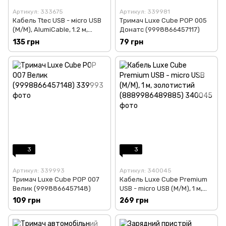
Артикул: 333675
Артикул: 339981
Кабель Ttec USB - мicro USB
Тримач Luxe Cube POP 005
(M/M), AlumiCable, 1.2 м,
Донатс (9998866457117)
Space Gray (2DK11UG)
135 грн
79 грн
3
3
Артикул: 339993
Артикул: 340045
Тримач Luxe Cube POP 007
Кабель Luxe Cube Premium
Велик (9998866457148)
USB - micro USB (M/M), 1 м,
золотистий
109 грн
269 грн
(8889986489885)