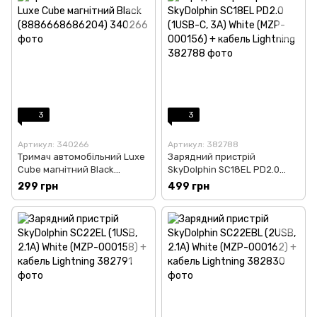
3
3
Артикул: 340266
Артикул: 382788
Тримач автомобільний Luxe
Зарядний пристрій
Cube магнітний Black
SkyDolphin SC18EL PD2.0
(8886668686204)
(1USB-С, 3A) White (MZP-
299 грн
499 грн
000156) + кабель Lightning